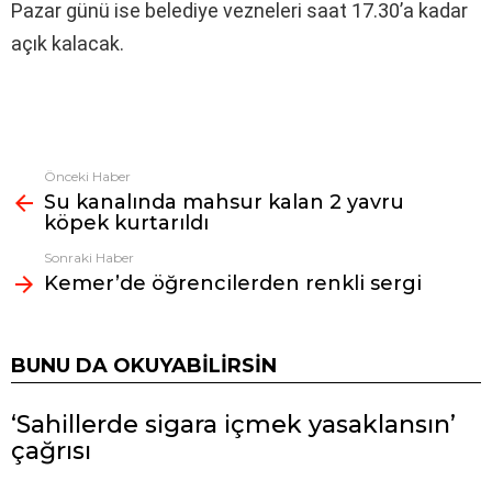
Pazar günü ise belediye vezneleri saat 17.30’a kadar
açık kalacak.
Önceki Haber
Fazlasına
Su kanalında mahsur kalan 2 yavru
bak
köpek kurtarıldı
Sonraki Haber
Kemer’de öğrencilerden renkli sergi
BUNU DA OKUYABILIRSIN
‘Sahillerde sigara içmek yasaklansın’
çağrısı