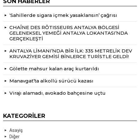
SON HABERLER
‘Sahillerde sigara içmek yasaklansın’ çağrısı
CHAÎNE DES RÔTISSEURS ANTALYA BÖLGESİ
GELENEKSEL YEMEĞİ ANTALYA LOKANTASI’NDA
GERÇEKLEŞTİ
ANTALYA LİMANI’NDA BİR İLK: 335 METRELİK DEV
KRUVAZİYER GEMİSİ BİNLERCE TURİSTLE GELDİ!
Gölette mahsur kalan araç kurtarıldı
Manavgat’ta alkollü sürücü kazası
Virajı alamadı, avokado bahçesine uçtu
KATEGORILER
Asayiş
Diğer