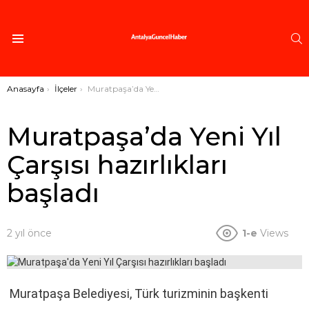
A
Menü
Buradasınız:
Anasayfa
İlçeler
Muratpaşa’da Yeni Yıl Çarşısı hazırlıkları başladı
Muratpaşa’da Yeni Yıl
Çarşısı hazırlıkları
başladı
2 yıl önce
1-e
Views
Muratpaşa Belediyesi, Türk turizminin başkenti