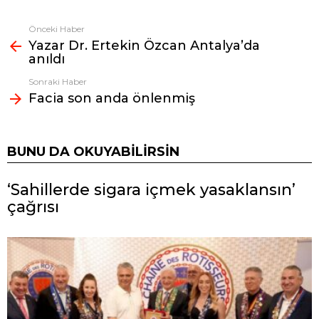
Önceki Haber
Fazlasına
Yazar Dr. Ertekin Özcan Antalya’da
bak
anıldı
Sonraki Haber
Facia son anda önlenmiş
BUNU DA OKUYABILIRSIN
‘Sahillerde sigara içmek yasaklansın’
çağrısı