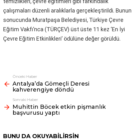
temizlikleri, çevre eğitimleri gibi farkındalık
çalışmaları düzenli aralıklarla gerçekleştirildi. Bunun
sonucunda Muratpaşa Belediyesi, Türkiye Çevre
Eğitim Vakfı’nca (TÜRÇEV) üst üste 11 kez ‘En İyi
Çevre Eğitim Etkinlikleri’ ödülüne değer görüldü.
Önceki Haber
Fazlasına
Antalya’da Gömeçli Deresi
bak
kahverengiye döndü
Sonraki Haber
Muhittin Böcek etkin pişmanlık
başvurusu yaptı
BUNU DA OKUYABILIRSIN