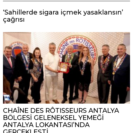
‘Sahillerde sigara içmek yasaklansın’
çağrısı
CHAÎNE DES RÔTISSEURS ANTALYA
BÖLGESİ GELENEKSEL YEMEĞİ
ANTALYA LOKANTASI’NDA
GERÇEKLEŞTİ