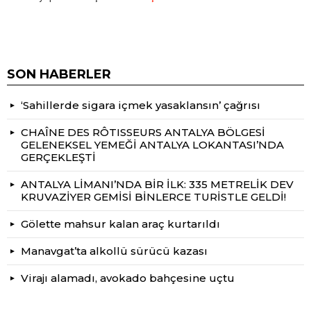
SON HABERLER
‘Sahillerde sigara içmek yasaklansın’ çağrısı
CHAÎNE DES RÔTISSEURS ANTALYA BÖLGESİ
GELENEKSEL YEMEĞİ ANTALYA LOKANTASI’NDA
GERÇEKLEŞTİ
ANTALYA LİMANI’NDA BİR İLK: 335 METRELİK DEV
KRUVAZİYER GEMİSİ BİNLERCE TURİSTLE GELDİ!
Gölette mahsur kalan araç kurtarıldı
Manavgat’ta alkollü sürücü kazası
Virajı alamadı, avokado bahçesine uçtu