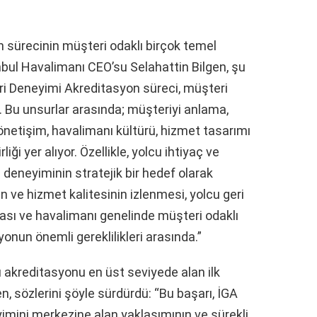
 sürecinin müşteri odaklı birçok temel
anbul Havalimanı CEO’su Selahattin Bilgen, şu
i Deneyimi Akreditasyon süreci, müşteri
r. Bu unsurlar arasında; müşteriyi anlama,
yönetişim, havalimanı kültürü, hizmet tasarımı
iği yer alıyor. Özellikle, yolcu ihtiyaç ve
i deneyiminin stratejik bir hedef olarak
ve hizmet kalitesinin izlenmesi, yolcu geri
ması ve havalimanı genelinde müşteri odaklı
syonun önemli gereklilikleri arasında.”
u akreditasyonu en üst seviyede alan ilk
n, sözlerini şöyle sürdürdü: “Bu başarı, İGA
imini merkezine alan yaklaşımının ve sürekli