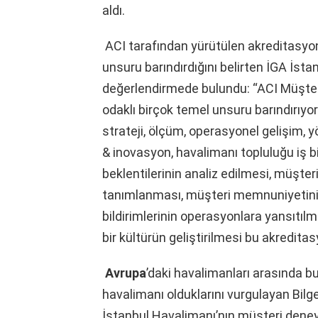
aldı.
ACI tarafından yürütülen akreditasyon
unsuru barındırdığını belirten İGA İst
değerlendirmede bulundu: “ACI Müşter
odaklı birçok temel unsuru barındırıyo
strateji, ölçüm, operasyonel gelişim, 
& inovasyon, havalimanı topluluğu iş birl
beklentilerinin analiz edilmesi, müşter
tanımlanması, müşteri memnuniyetinin 
bildirimlerinin operasyonlara yansıtıl
bir kültürün geliştirilmesi bu akredita
Avrupa
’daki havalimanları arasında b
havalimanı olduklarını vurgulayan Bilge
İstanbul Havalimanı’nın müşteri deney