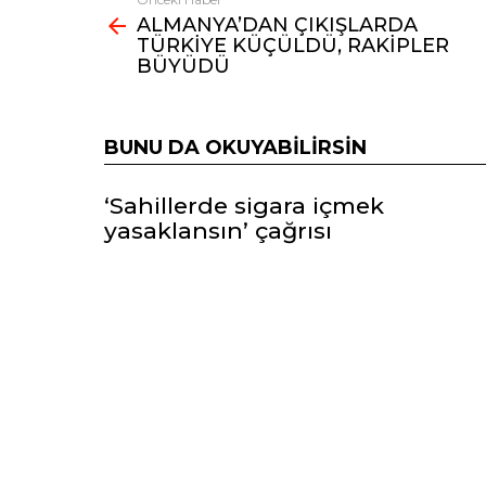
Fazlasına
ALMANYA’DAN ÇIKIŞLARDA
bak
TÜRKİYE KÜÇÜLDÜ, RAKİPLER
BÜYÜDÜ
BUNU DA OKUYABILIRSIN
‘Sahillerde sigara içmek
yasaklansın’ çağrısı