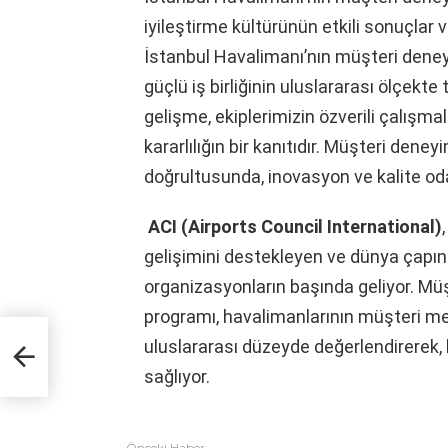
iyileştirme kültürünün etkili sonuçlar v
İstanbul Havalimanı’nın müşteri dene
güçlü iş birliğinin uluslararası ölçekt
gelişme, ekiplerimizin özverili çalışm
kararlılığın bir kanıtıdır. Müşteri dene
doğrultusunda, inovasyon ve kalite oda
ACI (Airports Council International)
gelişimini destekleyen ve dünya çapında
organizasyonların başında geliyor. M
programı, havalimanlarının müşteri m
uluslararası düzeyde değerlendirerek, 
KİYE
sağlıyor.
Önceki Haber