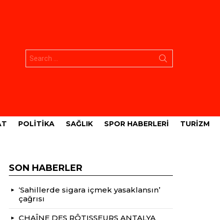
Aramak:
AT
POLITIKA
SAĞLIK
SPOR HABERLERI
TURIZM
SON HABERLER
‘Sahillerde sigara içmek yasaklansın’
çağrısı
CHAÎNE DES RÔTISSEURS ANTALYA