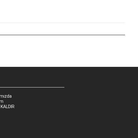
ımızda
im
 KALDIR