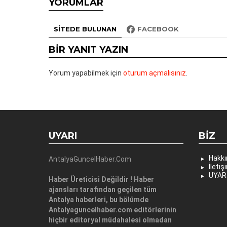
YORUMLAR
SITEDE BULUNAN
FACEBOOK
BIR YANIT YAZIN
Yorum yapabilmek için
oturum açmalısınız
.
UYARI
BIZ
Hakk
AntalyaGuncelHaber.Com
İletiş
UYAR
Haber Üreticisi Değildir ! Haber
ajansları tarafından geçilen tüm
Antalya haberleri, bu bölümde
Antalyaguncelhaber.com editörlerinin
hiçbir editoryal müdahalesi olmadan