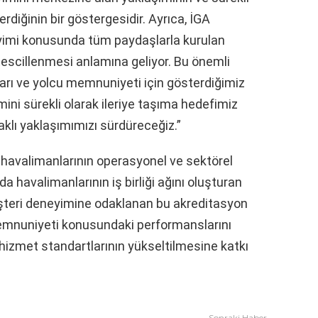
erdiğinin bir göstergesidir. Ayrıca, İGA
yimi konusunda tüm paydaşlarla kurulan
e tescillenmesi anlamına geliyor. Bu önemli
aları ve yolcu memnuniyeti için gösterdiğimiz
yimini sürekli olarak ileriye taşıma hedefimiz
klı yaklaşımımızı sürdüreceğiz.”
, havalimanlarının operasyonel ve sektörel
 havalimanlarının iş birliği ağını oluşturan
üşteri deneyimine odaklanan bu akreditasyon
emnuniyeti konusundaki performanslarını
hizmet standartlarının yükseltilmesine katkı
Sonraki Haber