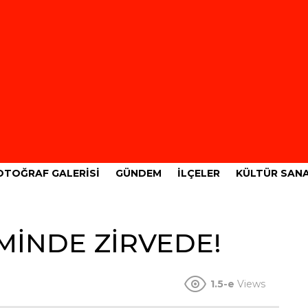
OTOĞRAF GALERISI
GÜNDEM
İLÇELER
KÜLTÜR SAN
MİNDE ZİRVEDE!
1.5-e
Views