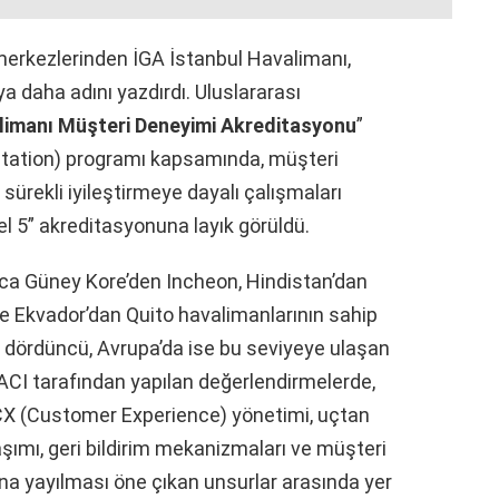
erkezlerinden İGA İstanbul Havalimanı,
a daha adını yazdırdı. Uluslararası
limanı Müşteri Deneyimi Akreditasyonu
”
tation) programı kapsamında, müşteri
sürekli iyileştirmeye dayalı çalışmaları
l 5” akreditasyonuna layık görüldü.
zca Güney Kore’den Incheon, Hindistan’dan
e Ekvador’dan Quito havalimanlarının sahip
 dördüncü, Avrupa’da ise bu seviyeye ulaşan
. ACI tarafından yapılan değerlendirmelerde,
 CX (Customer Experience) yönetimi, uçtan
şımı, geri bildirim mekanizmaları ve müşteri
a yayılması öne çıkan unsurlar arasında yer