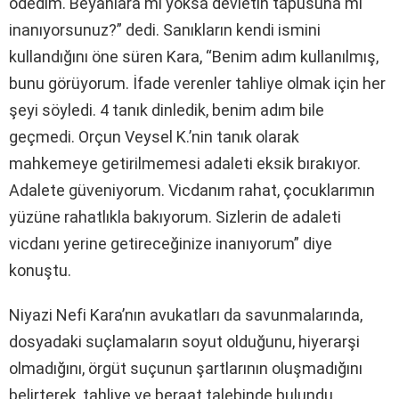
ödedim. Beyanlara mı yoksa devletin tapusuna mı
inanıyorsunuz?” dedi. Sanıkların kendi ismini
kullandığını öne süren Kara, “Benim adım kullanılmış,
bunu görüyorum. İfade verenler tahliye olmak için her
şeyi söyledi. 4 tanık dinledik, benim adım bile
geçmedi. Orçun Veysel K.’nin tanık olarak
mahkemeye getirilmemesi adaleti eksik bırakıyor.
Adalete güveniyorum. Vicdanım rahat, çocuklarımın
yüzüne rahatlıkla bakıyorum. Sizlerin de adaleti
vicdanı yerine getireceğinize inanıyorum” diye
konuştu.
Niyazi Nefi Kara’nın avukatları da savunmalarında,
dosyadaki suçlamaların soyut olduğunu, hiyerarşi
olmadığını, örgüt suçunun şartlarının oluşmadığını
belirterek, tahliye ve beraat talebinde bulundu.