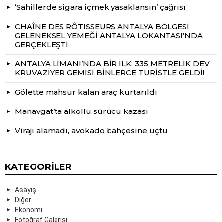
‘Sahillerde sigara içmek yasaklansın’ çağrısı
CHAÎNE DES RÔTISSEURS ANTALYA BÖLGESİ
GELENEKSEL YEMEĞİ ANTALYA LOKANTASI’NDA
GERÇEKLEŞTİ
ANTALYA LİMANI’NDA BİR İLK: 335 METRELİK DEV
KRUVAZİYER GEMİSİ BİNLERCE TURİSTLE GELDİ!
Gölette mahsur kalan araç kurtarıldı
Manavgat’ta alkollü sürücü kazası
Virajı alamadı, avokado bahçesine uçtu
KATEGORILER
Asayiş
Diğer
Ekonomi
Fotoğraf Galerisi