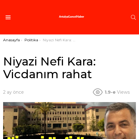
A
Menü
Buradasınız:
Anasayfa
Politika
Niyazi Nefi Kara: Vicdanım rahat
Niyazi Nefi Kara:
Vicdanım rahat
2 ay önce
1.9-e
Views