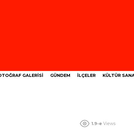
OTOĞRAF GALERISI
GÜNDEM
İLÇELER
KÜLTÜR SAN
1.9-e
Views