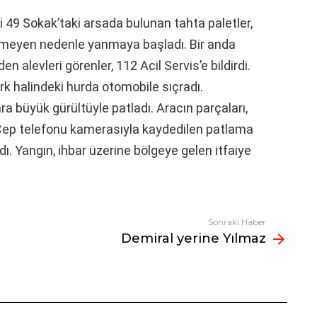
 49 Sokak’taki arsada bulunan tahta paletler,
nemeyen nedenle yanmaya başladı. Bir anda
n alevleri görenler, 112 Acil Servis’e bildirdi.
ark halindeki hurda otomobile sıçradı.
 büyük gürültüyle patladı. Aracın parçaları,
 Cep telefonu kamerasıyla kaydedilen patlama
ı. Yangın, ihbar üzerine bölgeye gelen itfaiye
Sonraki Haber
Demiral yerine Yılmaz