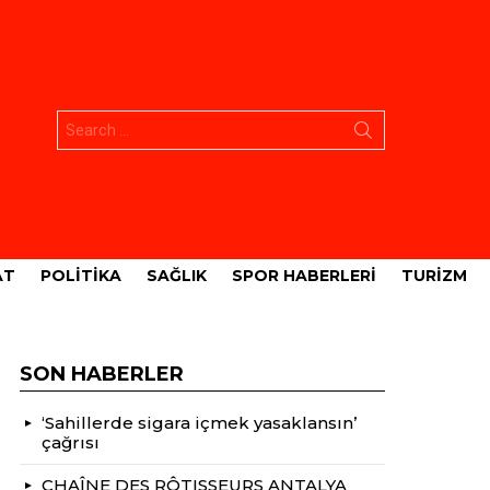
Aramak:
AT
POLITIKA
SAĞLIK
SPOR HABERLERI
TURIZM
SON HABERLER
‘Sahillerde sigara içmek yasaklansın’
çağrısı
CHAÎNE DES RÔTISSEURS ANTALYA