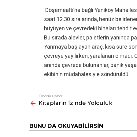
Döşemealtı’na bağlı Yeniköy Mahallesi
saat 12.30 sıralarında, henüz belirle
büyüyen ve çevredeki binaları tehdit ede
Bu sırada alevler, paletlerin yanında p
Yanmaya başlayan araç, kısa süre sonra
çevreye yayılırken, yaralanan olmadı.
anında çevrede bulunanlar, panik yaşad
ekibinin müdahalesiyle söndürüldü.
Önceki Haber
Fazlasına
Kitapların İzinde Yolculuk
bak
BUNU DA OKUYABILIRSIN