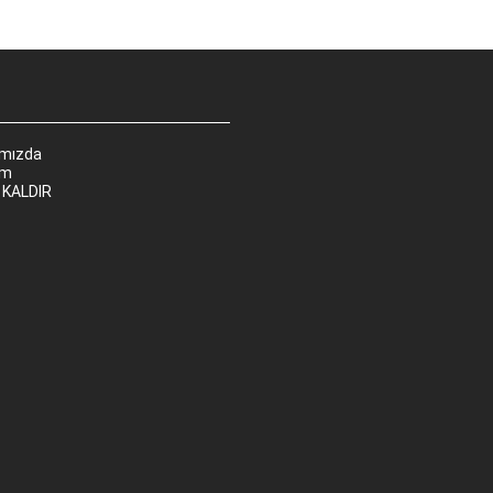
ımızda
im
 KALDIR