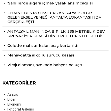
‘Sahillerde sigara içmek yasaklansın’ çağrısı
CHAÎNE DES RÔTISSEURS ANTALYA BÖLGESİ
GELENEKSEL YEMEĞİ ANTALYA LOKANTASI’NDA
GERÇEKLEŞTİ
ANTALYA LİMANI’NDA BİR İLK: 335 METRELİK DEV
KRUVAZİYER GEMİSİ BİNLERCE TURİSTLE GELDİ!
Gölette mahsur kalan araç kurtarıldı
Manavgat’ta alkollü sürücü kazası
Virajı alamadı, avokado bahçesine uçtu
KATEGORILER
Asayiş
Diğer
Ekonomi
Fotoğraf Galerisi