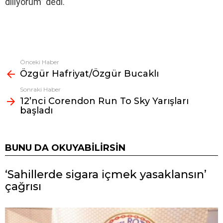
diliyorum” dedi.
Önceki Haber
Fazlasına
Özgür Hafriyat/Özgür Bucaklı
bak
Sonraki Haber
12’nci Corendon Run To Sky Yarışları
başladı
BUNU DA OKUYABILIRSIN
‘Sahillerde sigara içmek yasaklansın’
çağrısı