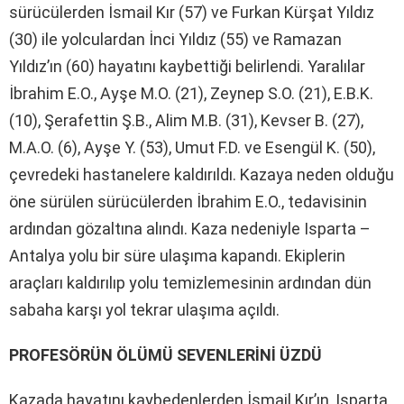
sürücülerden İsmail Kır (57) ve Furkan Kürşat Yıldız
(30) ile yolculardan İnci Yıldız (55) ve Ramazan
Yıldız’ın (60) hayatını kaybettiği belirlendi. Yaralılar
İbrahim E.O., Ayşe M.O. (21), Zeynep S.O. (21), E.B.K.
(10), Şerafettin Ş.B., Alim M.B. (31), Kevser B. (27),
M.A.O. (6), Ayşe Y. (53), Umut F.D. ve Esengül K. (50),
çevredeki hastanelere kaldırıldı. Kazaya neden olduğu
öne sürülen sürücülerden İbrahim E.O., tedavisinin
ardından gözaltına alındı. Kaza nedeniyle Isparta –
Antalya yolu bir süre ulaşıma kapandı. Ekiplerin
araçları kaldırılıp yolu temizlemesinin ardından dün
sabaha karşı yol tekrar ulaşıma açıldı.
PROFESÖRÜN ÖLÜMÜ SEVENLERİNİ ÜZDÜ
Kazada hayatını kaybedenlerden İsmail Kır’ın, Isparta