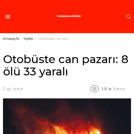
A
Menü
Buradasınız:
Anasayfa
İlçeler
Otobüste can pazarı: 8 ölü 33 yaralı
Otobüste can pazarı: 8
ölü 33 yaralı
2 ay önce
1.5-e
Views