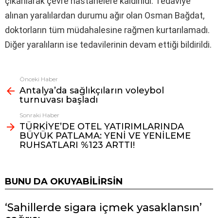
çıkarılarak çevre hastanelere kaldırıldı. Tedaviye
alınan yaralılardan durumu ağır olan Osman Bağdat,
doktorların tüm müdahalesine rağmen kurtarılamadı.
Diğer yaralıların ise tedavilerinin devam ettiği bildirildi.
Önceki Haber
Fazlasına
Antalya’da sağlıkçıların voleybol
bak
turnuvası başladı
Sonraki Haber
TÜRKİYE’DE OTEL YATIRIMLARINDA
BÜYÜK PATLAMA: YENİ VE YENİLEME
RUHSATLARI %123 ARTTI!
BUNU DA OKUYABILIRSIN
‘Sahillerde sigara içmek yasaklansın’