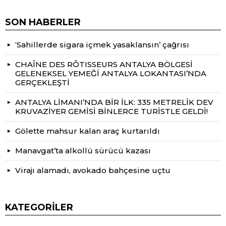
SON HABERLER
‘Sahillerde sigara içmek yasaklansın’ çağrısı
CHAÎNE DES RÔTISSEURS ANTALYA BÖLGESİ
GELENEKSEL YEMEĞİ ANTALYA LOKANTASI’NDA
GERÇEKLEŞTİ
ANTALYA LİMANI’NDA BİR İLK: 335 METRELİK DEV
KRUVAZİYER GEMİSİ BİNLERCE TURİSTLE GELDİ!
Gölette mahsur kalan araç kurtarıldı
Manavgat’ta alkollü sürücü kazası
Virajı alamadı, avokado bahçesine uçtu
KATEGORILER