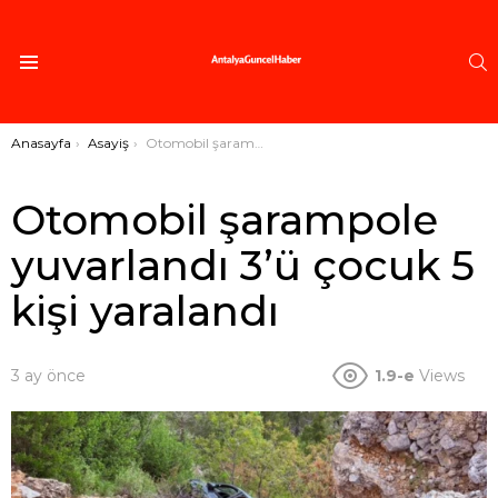
A
Menü
Buradasınız:
Anasayfa
Asayiş
Otomobil şarampole yuvarlandı 3’ü çocuk 5 kişi yaralandı
Otomobil şarampole
yuvarlandı 3’ü çocuk 5
kişi yaralandı
3 ay önce
1.9-e
Views