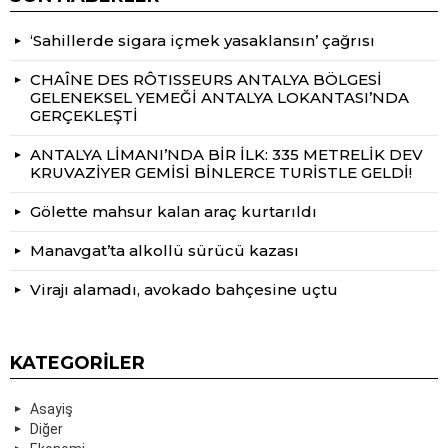
‘Sahillerde sigara içmek yasaklansın’ çağrısı
CHAÎNE DES RÔTISSEURS ANTALYA BÖLGESİ
GELENEKSEL YEMEĞİ ANTALYA LOKANTASI’NDA
GERÇEKLEŞTİ
ANTALYA LİMANI’NDA BİR İLK: 335 METRELİK DEV
KRUVAZİYER GEMİSİ BİNLERCE TURİSTLE GELDİ!
Gölette mahsur kalan araç kurtarıldı
Manavgat’ta alkollü sürücü kazası
Virajı alamadı, avokado bahçesine uçtu
KATEGORILER
Asayiş
Diğer