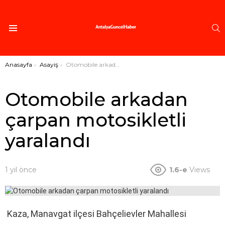
A
Menü
Buradasınız:
Anasayfa
Asayiş
Otomobile arkadan çarpan motosikletli yaralandı
Otomobile arkadan
çarpan motosikletli
yaralandı
1 yıl önce
1.6-e
Views
Kaza, Manavgat ilçesi Bahçelievler Mahallesi