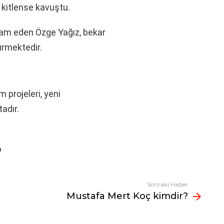
f kitlense kavuştu.
am eden Özge Yağız, bekar
dürmektedir.
lm projeleri, yeni
adır.
6
Sonraki Haber
Mustafa Mert Koç kimdir?