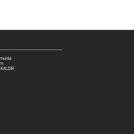
ımızda
im
 KALDIR