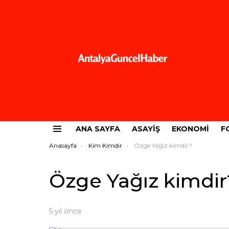
ANA SAYFA
ASAYIŞ
EKONOMI
F
Menü
Buradasınız:
Anasayfa
Kim Kimdir
Özge Yağız kimdir?
Özge Yağız kimdir
5 yıl önce