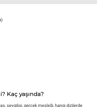
a)
i? Kaç yaşında?
yaş, sevgilisi, gerçek mesleği, hangi dizilerde