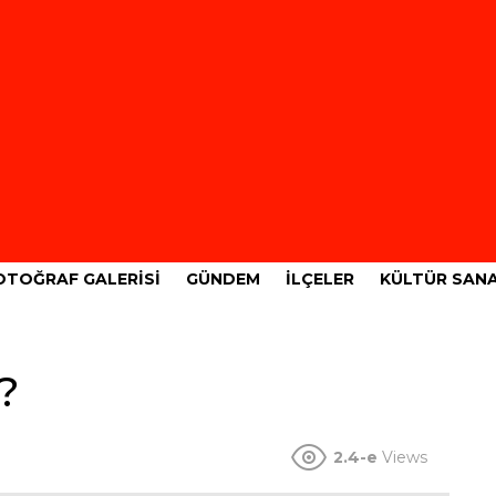
OTOĞRAF GALERISI
GÜNDEM
İLÇELER
KÜLTÜR SAN
?
2.4-e
Views