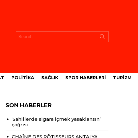
Aramak:
AT
POLITIKA
SAĞLIK
SPOR HABERLERI
TURIZM
SON HABERLER
‘Sahillerde sigara içmek yasaklansın’
çağrısı
CHAÎNE DES RÔTISSEURS ANTALYA