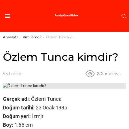
A
Menü
Buradasınız:
Anasayfa
Kim Kimdir
Özlem Tunca kimdir?
Özlem Tunca kimdir?
5 yıl önce
2.2-e
Views
Gerçek adı
: Özlem Tunca
Doğum tarihi:
23 Ocak 1985
Doğum yeri:
İzmir
Boy:
1.65 cm