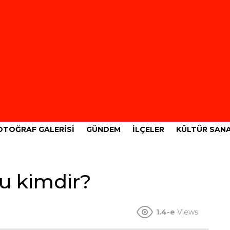
OTOĞRAF GALERISI
GÜNDEM
İLÇELER
KÜLTÜR SAN
u kimdir?
1.4-e
Views