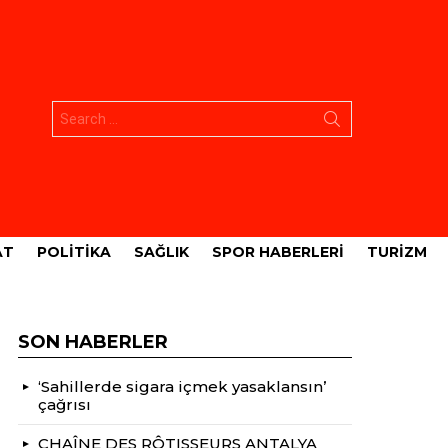
Aramak:
AT
POLITIKA
SAĞLIK
SPOR HABERLERI
TURIZM
SON HABERLER
‘Sahillerde sigara içmek yasaklansın’
çağrısı
CHAÎNE DES RÔTISSEURS ANTALYA