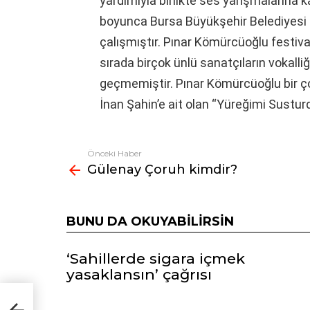
yardımıyla birlikte ses yarışmalarına k
boyunca Bursa Büyükşehir Belediyesi 
çalışmıştır. Pınar Kömürcüoğlu festiv
sırada birçok ünlü sanatçıların vokalli
geçmemiştir. Pınar Kömürcüoğlu bir çoc
İnan Şahin’e ait olan “Yüreğimi Sustu
Önceki Haber
Fazlasına
Gülenay Çoruh kimdir?
bak
BUNU DA OKUYABILIRSIN
‘Sahillerde sigara içmek
yasaklansın’ çağrısı