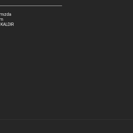
ımızda
im
 KALDIR