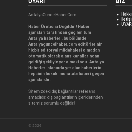
UYARI
BIZ
Hakk
AntalyaGuncelHaber.Com
İletiş
UYAR
Haber Üreticisi Değildir ! Haber
ajansları tarafından geçilen tüm
Antalya haberleri, bu bölümde
Antalyaguncelhaber.com editörlerinin
hiçbir editoryal müdahalesi olmadan
otomatik olarak ajans kanallarından
geldiği şekliyle yer almaktadır. Antalya
Haberleri alanında yer alan haberlerin
hepsinin hukuki muhatabı haberi geçen
ajanslardır.
Sitemizdeki dış bağlantılar referans
amaçlıdır, dış bağlantıların içeriklerinden
sitemiz sorumlu değildir.!
© 2026