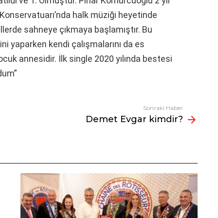
atıldı ve 1. Olmuştur. Pınar Kömürcüoğlu 2 yıl
Konservatuarı’nda halk müziği heyetinde
allerde sahneye çıkmaya başlamıştır. Bu
ğini yaparken kendi çalışmalarını da es
uk annesidir. İlk single 2020 yılında bestesi
rdum”
Sonraki Haber
Demet Evgar kimdir?