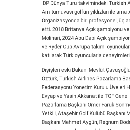
DP Dünya Turu takvimindeki Turkish A
Am turnuvası golfün yıldızları ile ama
Organizasyonda biri profesyonel, üç
etti. 2018 Britanya Açık şampiyonu ve
Molinari, 2024 Abu Dabi Açık şampiyo
ve Ryder Cup Avrupa takımı oyuncular
katılarak Türk oyuncularla deneyimlerin
Dışişleri eski Bakanı Mevlüt Çavuşoğl
Öztürk, Turkish Airlines Pazarlama B
Federasyonu Yönetim Kurulu Üyeleri H
Evyap ve Yasin Akkanat ile TGF Genel
Pazarlama Başkanı Ömer Faruk Sönme
Yetkili, Ataşehir Golf Kulübü Başkanı
Başkanı Mehmet Aygün, Regnum Bodru