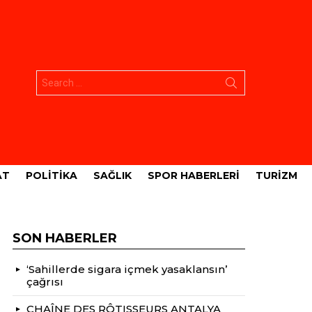
Aramak:
AT
POLITIKA
SAĞLIK
SPOR HABERLERI
TURIZM
SON HABERLER
‘Sahillerde sigara içmek yasaklansın’
çağrısı
CHAÎNE DES RÔTISSEURS ANTALYA