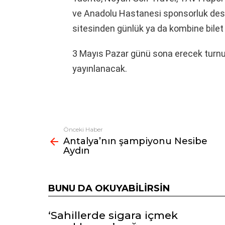
ve Anadolu Hastanesi sponsorluk dest
sitesinden günlük ya da kombine bilet a
3 Mayıs Pazar günü sona erecek turn
yayınlanacak.
Önceki Haber
Fazlasına
Antalya’nın şampiyonu Nesibe
bak
Aydın
BUNU DA OKUYABILIRSIN
‘Sahillerde sigara içmek