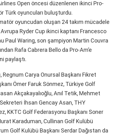
irlines Open öncesi düzenlenen ikinci Pro-
tör Türk oyuncuları buluşturdu.
 amatör oyuncudan oluşan 24 takım mücadele
 Avrupa Ryder Cup ikinci kaptanı Francesco
nu Paul Waring, son şampiyon Martin Couvra
ından Rafa Cabrera Bello da Pro-Am’e
i paylaştı.
u, Regnum Carya Onursal Başkanı Fikret
aşkanı Ömer Faruk Sönmez, Türkiye Golf
asan Akçakayalıoğlu, Anıl Tetik, Mehmet
 Sekreteri İhsan Gencay Asan, THY
z, KKTC Golf Federasyonu Başkanı Soner
 Murat Karaduman, Cullinan Golf Kulübü
m Golf Kulübü Başkanı Serdar Dağıstan da