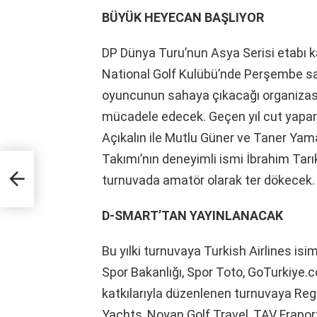
BÜYÜK HEYECAN BAŞLIYOR
DP Dünya Turu’nun Asya Serisi etabı 
National Golf Kulübü’nde Perşembe sab
oyuncunun sahaya çıkacağı organizas
mücadele edecek. Geçen yıl cut yaparak
Açıkalın ile Mutlu Güner ve Taner Yamaç
Takımı’nın deneyimli ismi İbrahim Tarık
ydın
turnuvada amatör olarak ter dökecek.
D-SMART’TAN YAYINLANACAK
Bu yılki turnuvaya Turkish Airlines is
Spor Bakanlığı, Spor Toto, GoTurkiye.
katkılarıyla düzenlenen turnuvaya Re
Yachts, Noyan Golf Travel, TAV Fraport