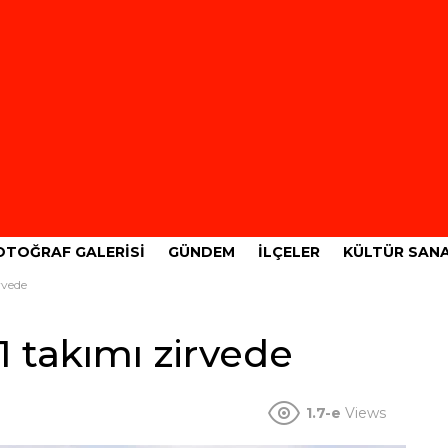
OTOĞRAF GALERISI
GÜNDEM
İLÇELER
KÜLTÜR SAN
rvede
 takımı zirvede
1.7-e
Views