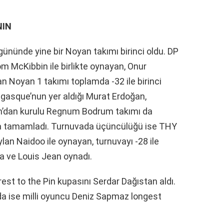
NIN
gününde yine bir Noyan takımı birinci oldu. DP
om McKibbin ile birlikte oynayan, Onur
n Noyan 1 takımı toplamda -32 ile birinci
gasque’nun yer aldığı Murat Erdoğan,
n’dan kurulu Regnum Bodrum takımı da
rada tamamladı. Turnuvada üçüncülüğü ise THY
ylan Naidoo ile oynayan, turnuvayı -28 ile
a ve Louis Jean oynadı.
est to the Pin kupasını Serdar Dağıstan aldı.
a ise milli oyuncu Deniz Sapmaz longest