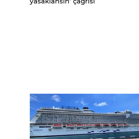
yasaklansın’ çağrısı