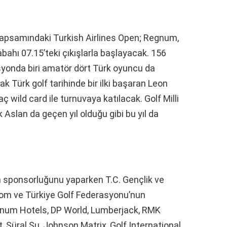
kapsamındaki Turkish Airlines Open; Regnum,
ahı 07.15’teki çıkışlarla başlayacak. 156
yonda biri amatör dört Türk oyuncu da
 Türk golf tarihinde bir ilki başaran Leon
 wild card ile turnuvaya katılacak. Golf Milli
 Aslan da geçen yıl olduğu gibi bu yıl da
im sponsorluğunu yaparken T.C. Gençlik ve
com ve Türkiye Golf Federasyonu’nun
gnum Hotels, DP World, Lumberjack, RMK
, Süral Su, Johnson Matrix, Golf International