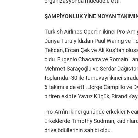
organizasyonda mücadele etti.
ŞAMPİYONLUK YİNE NOYAN TAKIMI
Turkish Airlines Open’ın ikinci Pro-Am 
Dünya Turu yıldızları Paul Waring ve T
Tekcan, Ercan Çek ve Ali Kuş’tan oluşa
oldu. Eugenio Chacarra ve Romain Lan
Mehmet Saraçoğlu ve Serdar Dağısta
toplamda -30 ile turnuvayı ikinci sı
6 takımı elde etti. Jorge Campillo ve D
bitiren ekipte Yavuz Küçük, Birand Kay
Pro-Am’in ikinci gününde erkekler Near
Erkeklerde Timothy Sudman, kadınlard
drive ödüllerinin sahibi oldu.