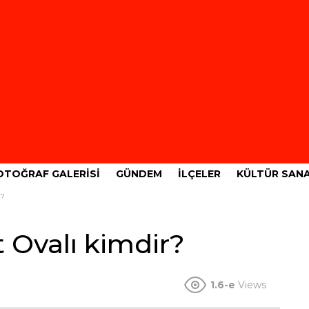
OTOĞRAF GALERISI
GÜNDEM
İLÇELER
KÜLTÜR SAN
r?
 Ovalı kimdir?
1.6-e
Views