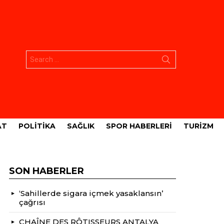
Aramak:
AT
POLITIKA
SAĞLIK
SPOR HABERLERI
TURIZM
SON HABERLER
‘Sahillerde sigara içmek yasaklansın’
çağrısı
CHAÎNE DES RÔTISSEURS ANTALYA