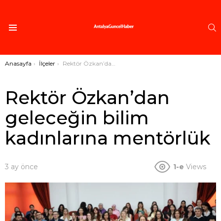
A
Menü
Buradasınız:
Anasayfa
İlçeler
Rektör Özkan’dan geleceğin bilim kadınlarına mentörlük
Rektör Özkan’dan
geleceğin bilim
kadınlarına mentörlük
3 ay önce
1-e
Views