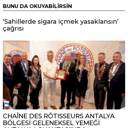
BUNU DA OKUYABILIRSIN
‘Sahillerde sigara içmek yasaklansın’
çağrısı
CHAÎNE DES RÔTISSEURS ANTALYA
BÖLGESİ GELENEKSEL YEMEĞİ