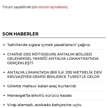
Yorum yapabilmek için
oturum açmalısınız
.
SON HABERLER
‘Sahillerde sigara içmek yasaklansın’ çağrısı
CHAÎNE DES RÔTISSEURS ANTALYA BÖLGESİ
GELENEKSEL YEMEĞİ ANTALYA LOKANTASI’NDA
GERÇEKLEŞTİ
ANTALYA LİMANI’NDA BİR İLK: 335 METRELİK DEV
KRUVAZİYER GEMİSİ BİNLERCE TURİSTLE GELDİ!
Gölette mahsur kalan araç kurtarıldı
Manavgat’ta alkollü sürücü kazası
Virajı alamadı, avokado bahçesine uçtu