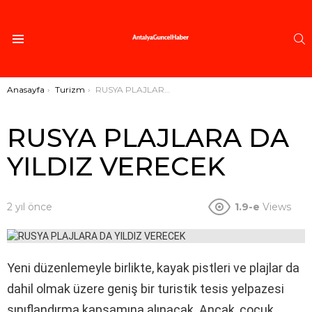
A
Menü
Buradasınız:
Anasayfa
Turizm
RUSYA PLAJLARA DA YILDIZ VERECEK
RUSYA PLAJLARA DA
YILDIZ VERECEK
2 yıl önce
1.9-e
Views
Yeni düzenlemeyle birlikte, kayak pistleri ve plajlar da
dahil olmak üzere geniş bir turistik tesis yelpazesi
sınıflandırma kapsamına alınacak. Ancak, çocuk