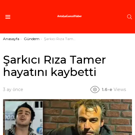
A
Menü
Buradasınız:
Anasayfa
Gündem
Şarkıcı Rıza Tamer hayatını kaybetti
Şarkıcı Rıza Tamer
hayatını kaybetti
3 ay önce
1.6-e
Views