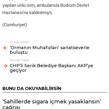
yapılan ünlü isim, ambulansla Bodrum Devlet
Hastanesi’ne kaldırılmıştı.
(Cumhuriyet)
Önceki Haber
Fazlasına
‘Ormanın Muhafızları’ sanatseverle
bak
buluştu
Sonraki Haber
CHP’li Serik Belediye Başkanı AKP’ye
geçiyor
BUNU DA OKUYABILIRSIN
‘Sahillerde sigara içmek yasaklansın’
çağrısı