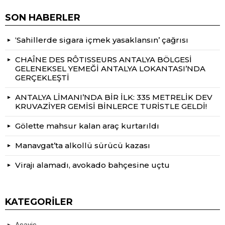
SON HABERLER
‘Sahillerde sigara içmek yasaklansın’ çağrısı
CHAÎNE DES RÔTISSEURS ANTALYA BÖLGESİ
GELENEKSEL YEMEĞİ ANTALYA LOKANTASI’NDA
GERÇEKLEŞTİ
ANTALYA LİMANI’NDA BİR İLK: 335 METRELİK DEV
KRUVAZİYER GEMİSİ BİNLERCE TURİSTLE GELDİ!
Gölette mahsur kalan araç kurtarıldı
Manavgat’ta alkollü sürücü kazası
Virajı alamadı, avokado bahçesine uçtu
KATEGORILER
Asayiş