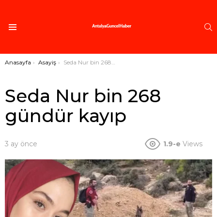
A
Menü
Buradasınız:
Anasayfa
Asayiş
Seda Nur bin 268 gündür kayıp
Seda Nur bin 268
gündür kayıp
3 ay önce
1.9-e
Views