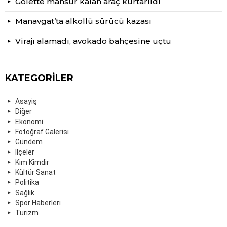
Gölette mahsur kalan araç kurtarıldı
Manavgat’ta alkollü sürücü kazası
Virajı alamadı, avokado bahçesine uçtu
KATEGORILER
Asayiş
Diğer
Ekonomi
Fotoğraf Galerisi
Gündem
İlçeler
Kim Kimdir
Kültür Sanat
Politika
Sağlık
Spor Haberleri
Turizm