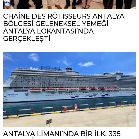
CHAÎNE DES RÔTISSEURS ANTALYA
BÖLGESİ GELENEKSEL YEMEĞİ
ANTALYA LOKANTASI’NDA
GERÇEKLEŞTİ
ANTALYA LİMANI’NDA BİR İLK: 335