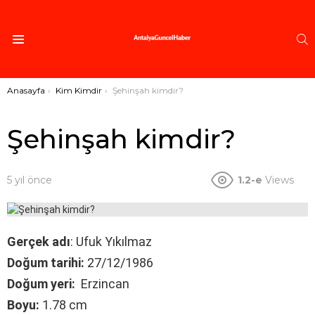
A
Menü
Buradasınız:
Anasayfa
Kim Kimdir
Şehinşah kimdir?
Şehinşah kimdir?
5 yıl önce
1.2-e
Views
Gerçek adı
: Ufuk Yıkılmaz
Doğum tarihi:
27/12/1986
Doğum yeri:
Erzincan
Boyu:
1.78 cm