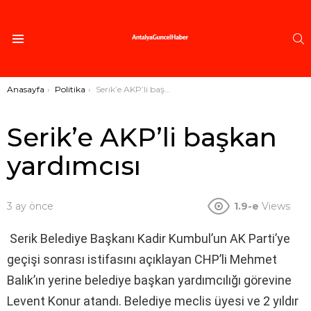
A
Menü
Buradasınız:
Anasayfa
Politika
Serik’e AKP’li başkan yardımcısı
Serik’e AKP’li başkan
yardımcısı
3 ay önce
1.9-e
Views
Serik Belediye Başkanı Kadir Kumbul’un AK Parti’ye
geçişi sonrası istifasını açıklayan CHP’li Mehmet
Balık’ın yerine belediye başkan yardımcılığı görevine
Levent Konur atandı. Belediye meclis üyesi ve 2 yıldır