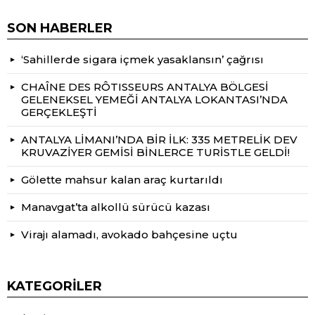
SON HABERLER
‘Sahillerde sigara içmek yasaklansın’ çağrısı
CHAÎNE DES RÔTISSEURS ANTALYA BÖLGESİ
GELENEKSEL YEMEĞİ ANTALYA LOKANTASI’NDA
GERÇEKLEŞTİ
ANTALYA LİMANI’NDA BİR İLK: 335 METRELİK DEV
KRUVAZİYER GEMİSİ BİNLERCE TURİSTLE GELDİ!
Gölette mahsur kalan araç kurtarıldı
Manavgat’ta alkollü sürücü kazası
Virajı alamadı, avokado bahçesine uçtu
KATEGORILER