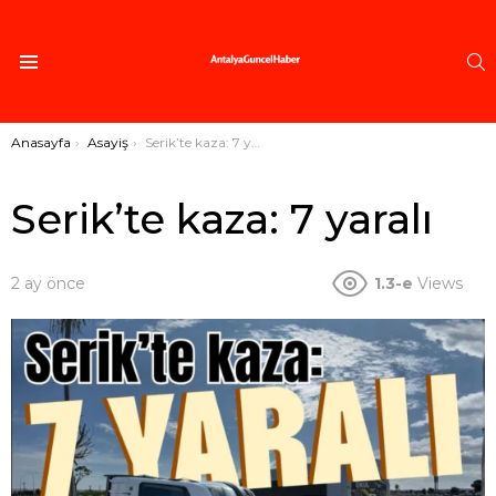
A
Menü
Buradasınız:
Anasayfa
Asayiş
Serik’te kaza: 7 yaralı
Serik’te kaza: 7 yaralı
2 ay önce
1.3-e
Views