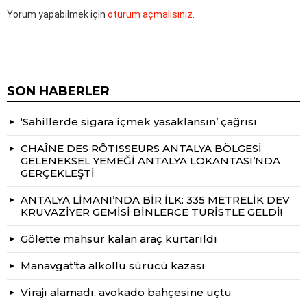
Yorum yapabilmek için
oturum açmalısınız
.
SON HABERLER
‘Sahillerde sigara içmek yasaklansın’ çağrısı
CHAÎNE DES RÔTISSEURS ANTALYA BÖLGESİ
GELENEKSEL YEMEĞİ ANTALYA LOKANTASI’NDA
GERÇEKLEŞTİ
ANTALYA LİMANI’NDA BİR İLK: 335 METRELİK DEV
KRUVAZİYER GEMİSİ BİNLERCE TURİSTLE GELDİ!
Gölette mahsur kalan araç kurtarıldı
Manavgat’ta alkollü sürücü kazası
Virajı alamadı, avokado bahçesine uçtu