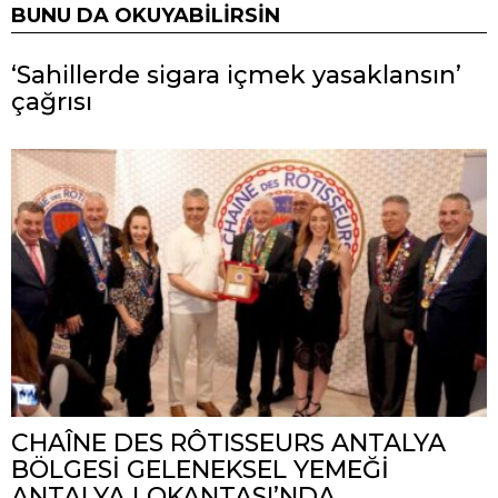
BUNU DA OKUYABILIRSIN
‘Sahillerde sigara içmek yasaklansın’
çağrısı
CHAÎNE DES RÔTISSEURS ANTALYA
BÖLGESİ GELENEKSEL YEMEĞİ
ANTALYA LOKANTASI’NDA