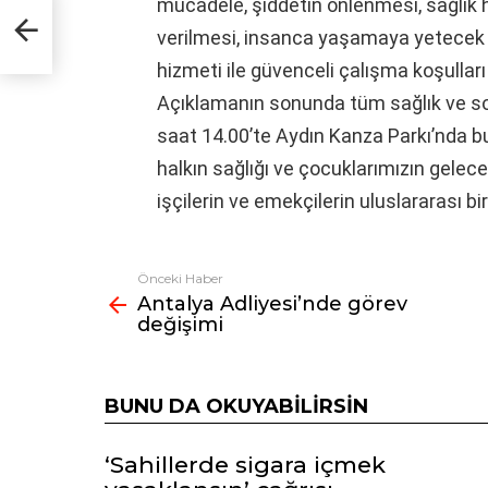
mücadele, şiddetin önlenmesi, sağlık 
verilmesi, insanca yaşamaya yetecek üc
hizmeti ile güvenceli çalışma koşulları 
Açıklamanın sonunda tüm sağlık ve s
saat 14.00’te Aydın Kanza Parkı’nda bu
halkın sağlığı ve çocuklarımızın gelece
işçilerin ve emekçilerin uluslararası 
Önceki Haber
Fazlasına
Antalya Adliyesi’nde görev
bak
değişimi
BUNU DA OKUYABILIRSIN
‘Sahillerde sigara içmek