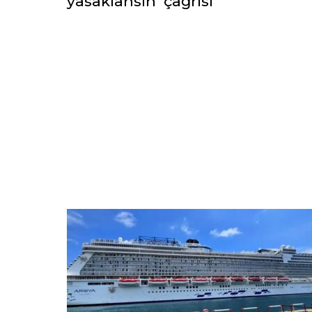
yasaklansın’ çağrısı