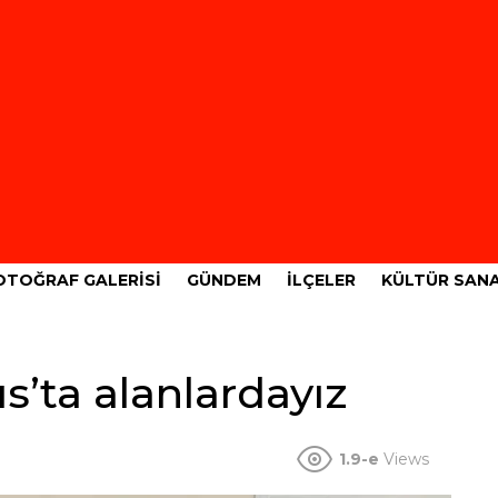
OTOĞRAF GALERISI
GÜNDEM
İLÇELER
KÜLTÜR SAN
s’ta alanlardayız
1.9-e
Views