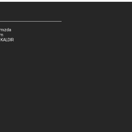
ımızda
im
 KALDIR