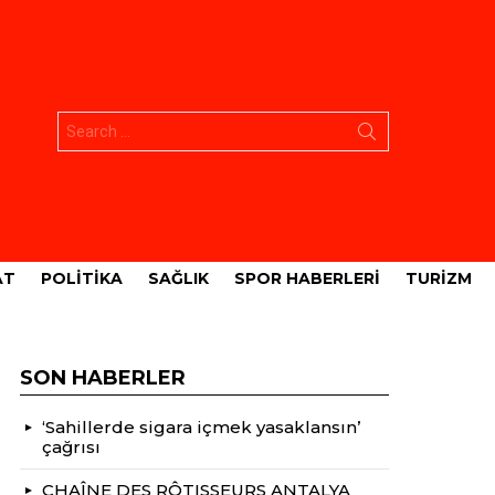
Aramak:
AT
POLITIKA
SAĞLIK
SPOR HABERLERI
TURIZM
SON HABERLER
‘Sahillerde sigara içmek yasaklansın’
çağrısı
CHAÎNE DES RÔTISSEURS ANTALYA