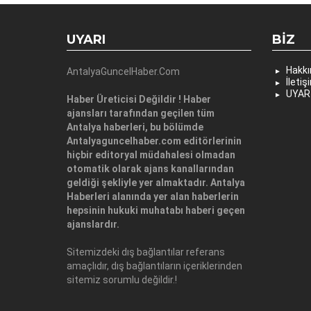
UYARI
BIZ
Hakk
AntalyaGuncelHaber.Com
İletiş
UYAR
Haber Üreticisi Değildir ! Haber
ajansları tarafından geçilen tüm
Antalya haberleri, bu bölümde
Antalyaguncelhaber.com editörlerinin
hiçbir editoryal müdahalesi olmadan
otomatik olarak ajans kanallarından
geldiği şekliyle yer almaktadır. Antalya
Haberleri alanında yer alan haberlerin
hepsinin hukuki muhatabı haberi geçen
ajanslardır.
Sitemizdeki dış bağlantılar referans
amaçlıdır, dış bağlantıların içeriklerinden
sitemiz sorumlu değildir.!