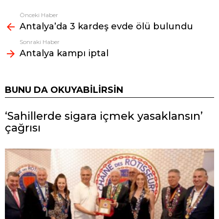
Önceki Haber
Fazlasına
Antalya’da 3 kardeş evde ölü bulundu
bak
Sonraki Haber
Antalya kampı iptal
BUNU DA OKUYABILIRSIN
‘Sahillerde sigara içmek yasaklansın’
çağrısı