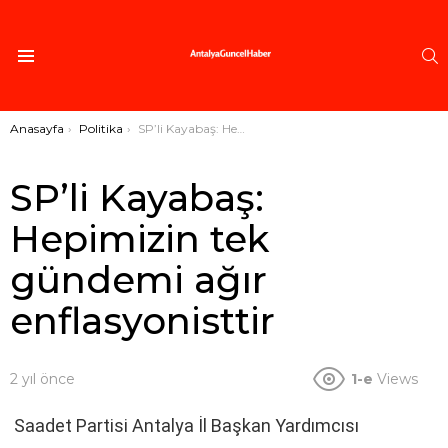
A
Menü
Buradasınız:
Anasayfa
Politika
SP’li Kayabaş: Hepimizin tek gündemi ağır enflasyonisttir
SP’li Kayabaş:
Hepimizin tek
gündemi ağır
enflasyonisttir
2 yıl önce
1-e
Views
Saadet Partisi Antalya İl Başkan Yardımcısı