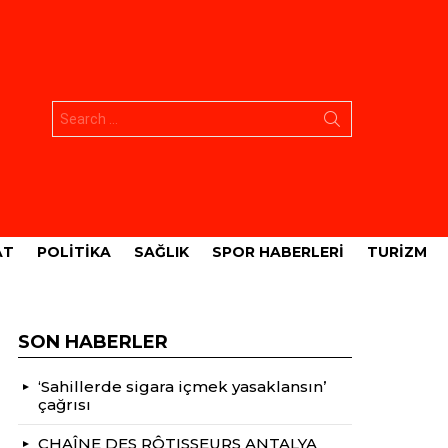
Aramak:
AT
POLITIKA
SAĞLIK
SPOR HABERLERI
TURIZM
SON HABERLER
‘Sahillerde sigara içmek yasaklansın’
çağrısı
CHAÎNE DES RÔTISSEURS ANTALYA