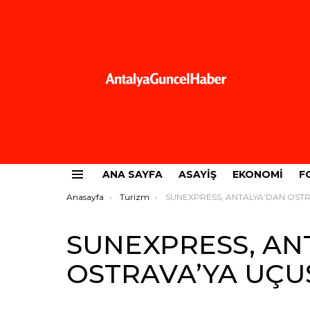
ANA SAYFA
ASAYIŞ
EKONOMI
F
Menü
Buradasınız:
Anasayfa
Turizm
SUNEXPRESS, ANTALYA’DAN OSTRAVA’YA UÇUŞLARA BAŞLAD
SUNEXPRESS, AN
OSTRAVA’YA UÇU