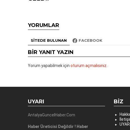
YORUMLAR
SITEDE BULUNAN
FACEBOOK
BIR YANIT YAZIN
Yorum yapabilmek için
oturum açmalısınız
.
UYARI
BIZ
Hakk
AntalyaGuncelHaber.Com
İletiş
UYAR
Haber Üreticisi Değildir ! Haber