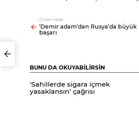
Önceki Haber
Fazlasına
‘Demir adam’dan Rusya’da büyük
bak
başarı
k
BUNU DA OKUYABILIRSIN
‘Sahillerde sigara içmek
yasaklansın’ çağrısı