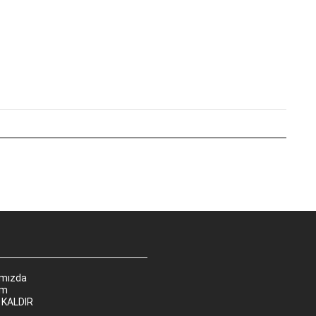
ımızda
im
 KALDIR