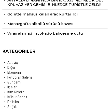
ANTALYA LİMANI’NDA BİR İLK: 335 METRELİK DEV
KRUVAZİYER GEMİSİ BİNLERCE TURİSTLE GELDİ!
Gölette mahsur kalan araç kurtarıldı
Manavgat’ta alkollü sürücü kazası
Virajı alamadı, avokado bahçesine uçtu
KATEGORILER
Asayiş
Diğer
Ekonomi
Fotoğraf Galerisi
Gündem
İlçeler
Kim Kimdir
Kültür Sanat
Politika
Sağlık