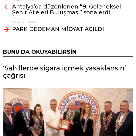
Fazlasına
Antalya’da düzenlenen “9. Geleneksel
bak
Şehit Aileleri Buluşması” sona erdi
Sonraki Haber
PARK DEDEMAN MİDYAT AÇILDI
BUNU DA OKUYABILIRSIN
‘Sahillerde sigara içmek yasaklansın’
çağrısı