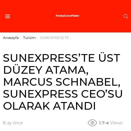
A
Menü
Buradasınız:
Anasayfa
Turizm
SUNEXPRESS’TE ÜST DÜZEY ATAMA, MARCUS SCHNABEL, SUNEXPRESS CEO’SU OLARAK ATANDI
SUNEXPRESS’TE ÜST
DÜZEY ATAMA,
MARCUS SCHNABEL,
SUNEXPRESS CEO’SU
OLARAK ATANDI
8 ay önce
1.7-e
Views