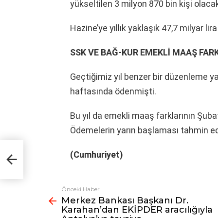
yükseltilen 3 milyon 870 bin kişi olaca
Hazine’ye yıllık yaklaşık 47,7 milyar li
SSK VE BAĞ-KUR EMEKLİ MAAŞ FAR
Geçtiğimiz yıl benzer bir düzenleme ya
haftasında ödenmişti.
Bu yıl da emekli maaş farklarının Şuba
Ödemelerin yarın başlaması tahmin edi
(Cumhuriyet)
a
Önceki Haber
Fazlasına
Merkez Bankası Başkanı Dr.
bak
Karahan’dan EKİPDER aracılığıyla