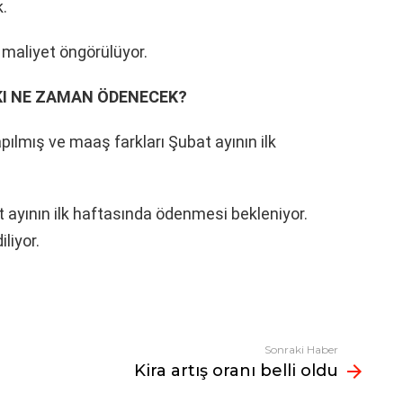
k.
ra maliyet öngörülüyor.
KI NE ZAMAN ÖDENECEK?
pılmış ve maaş farkları Şubat ayının ilk
t ayının ilk haftasında ödenmesi bekleniyor.
liyor.
Sonraki Haber
Kira artış oranı belli oldu