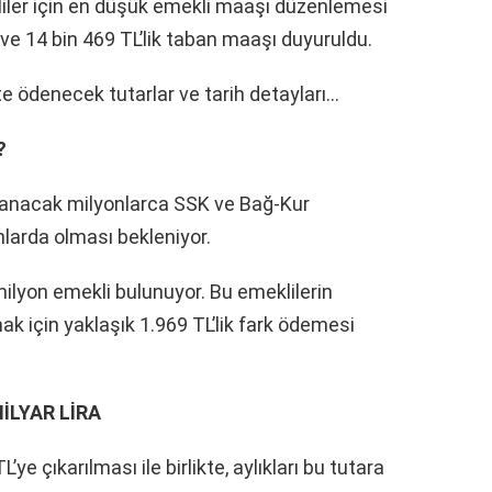
iler için en düşük emekli maaşı düzenlemesi
ve 14 bin 469 TL’lik taban maaşı duyuruldu.
e ödenecek tutarlar ve tarih detayları…
?
nacak milyonlarca SSK ve Bağ-Kur
nlarda olması bekleniyor.
ilyon emekli bulunuyor. Bu emeklilerin
k için yaklaşık 1.969 TL’lik fark ödemesi
MİLYAR LİRA
e çıkarılması ile birlikte, aylıkları bu tutara