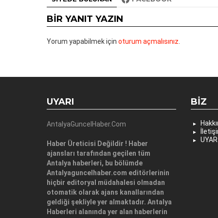
BIR YANIT YAZIN
Yorum yapabilmek için
oturum açmalısınız
.
UYARI
BIZ
Hakk
AntalyaGuncelHaber.Com
İletiş
UYAR
Haber Üreticisi Değildir ! Haber
ajansları tarafından geçilen tüm
Antalya haberleri, bu bölümde
Antalyaguncelhaber.com editörlerinin
hiçbir editoryal müdahalesi olmadan
otomatik olarak ajans kanallarından
geldiği şekliyle yer almaktadır. Antalya
Haberleri alanında yer alan haberlerin