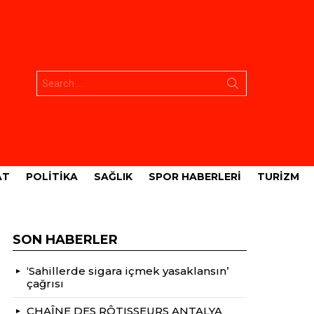
Aramak:
AT
POLITIKA
SAĞLIK
SPOR HABERLERI
TURIZM
SON HABERLER
‘Sahillerde sigara içmek yasaklansın’
çağrısı
CHAÎNE DES RÔTISSEURS ANTALYA