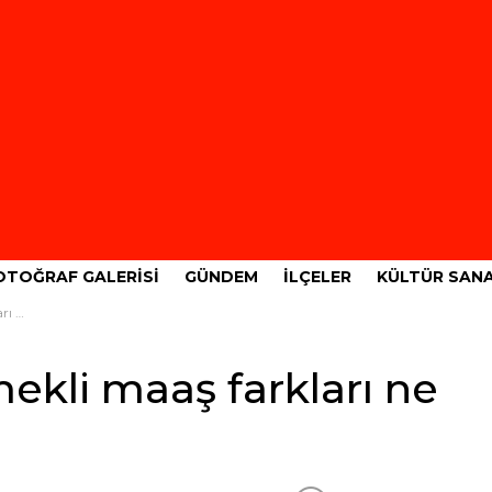
OTOĞRAF GALERISI
GÜNDEM
İLÇELER
KÜLTÜR SAN
cak?
mekli maaş farkları ne