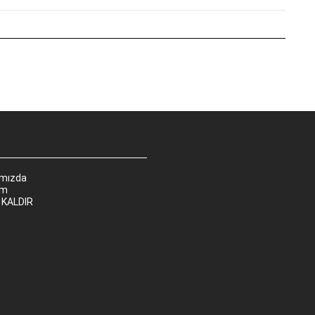
ımızda
im
 KALDIR