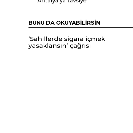
Antalya’ya tavsiye
BUNU DA OKUYABILIRSIN
‘Sahillerde sigara içmek
yasaklansın’ çağrısı