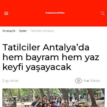
A
Menü
Buradasınız:
Anasayfa
İlçeler
Tatilciler Antalya’da hem bayram hem yaz keyfi yaşayacak
Tatilciler Antalya’da
hem bayram hem yaz
keyfi yaşayacak
2 ay önce
1-e
Views