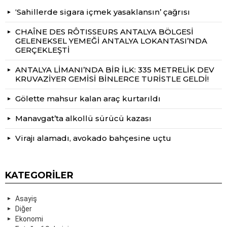
‘Sahillerde sigara içmek yasaklansın’ çağrısı
CHAÎNE DES RÔTISSEURS ANTALYA BÖLGESİ
GELENEKSEL YEMEĞİ ANTALYA LOKANTASI’NDA
GERÇEKLEŞTİ
ANTALYA LİMANI’NDA BİR İLK: 335 METRELİK DEV
KRUVAZİYER GEMİSİ BİNLERCE TURİSTLE GELDİ!
Gölette mahsur kalan araç kurtarıldı
Manavgat’ta alkollü sürücü kazası
Virajı alamadı, avokado bahçesine uçtu
KATEGORILER
Asayiş
Diğer
Ekonomi