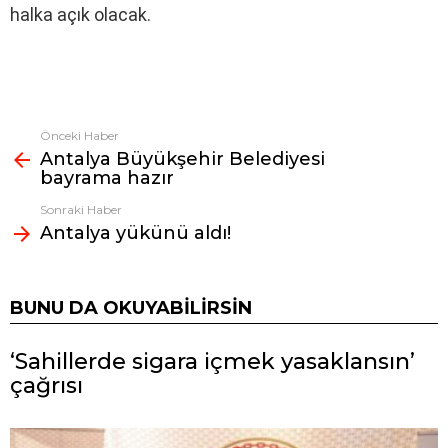
halka açık olacak.
Önceki Haber
Fazlasına
Antalya Büyükşehir Belediyesi
bak
bayrama hazır
Sonraki Haber
Antalya yükünü aldı!
BUNU DA OKUYABILIRSIN
‘Sahillerde sigara içmek yasaklansın’
çağrısı