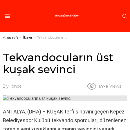
A
Menü
Buradasınız:
Anasayfa
İlçeler
Tekvandocuların üst kuşak sevinci
Tekvandocuların üst
kuşak sevinci
2 yıl önce
1.7-e
Views
ANTALYA, (DHA) – KUŞAK terfi sınavını geçen Kepez
Belediyespor Kulübü tekvando sporcuları, düzenlenen
törenle yeni kuşaklarını almanın sevincini yaşadı.