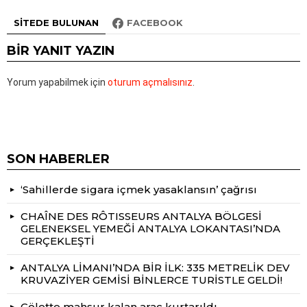
SITEDE BULUNAN
FACEBOOK
BIR YANIT YAZIN
Yorum yapabilmek için
oturum açmalısınız
.
SON HABERLER
‘Sahillerde sigara içmek yasaklansın’ çağrısı
CHAÎNE DES RÔTISSEURS ANTALYA BÖLGESİ
GELENEKSEL YEMEĞİ ANTALYA LOKANTASI’NDA
GERÇEKLEŞTİ
ANTALYA LİMANI’NDA BİR İLK: 335 METRELİK DEV
KRUVAZİYER GEMİSİ BİNLERCE TURİSTLE GELDİ!
Gölette mahsur kalan araç kurtarıldı