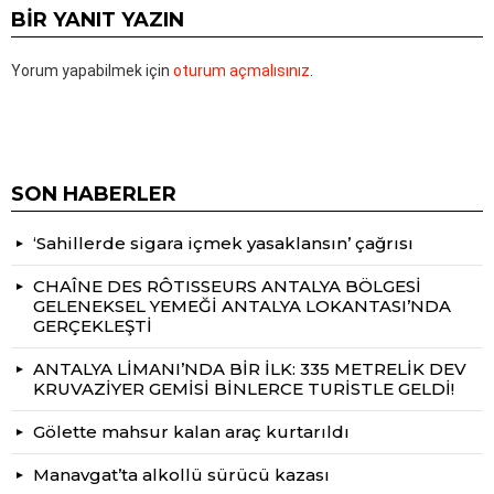
BIR YANIT YAZIN
Yorum yapabilmek için
oturum açmalısınız
.
SON HABERLER
‘Sahillerde sigara içmek yasaklansın’ çağrısı
CHAÎNE DES RÔTISSEURS ANTALYA BÖLGESİ
GELENEKSEL YEMEĞİ ANTALYA LOKANTASI’NDA
GERÇEKLEŞTİ
ANTALYA LİMANI’NDA BİR İLK: 335 METRELİK DEV
KRUVAZİYER GEMİSİ BİNLERCE TURİSTLE GELDİ!
Gölette mahsur kalan araç kurtarıldı
Manavgat’ta alkollü sürücü kazası