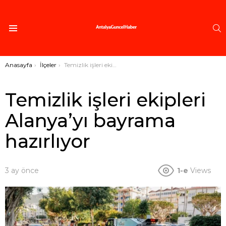
A
Menü
Buradasınız:
Anasayfa
İlçeler
Temizlik işleri ekipleri Alanya’yı bayrama hazırlıyor
Temizlik işleri ekipleri
Alanya’yı bayrama
hazırlıyor
3 ay önce
1-e
Views