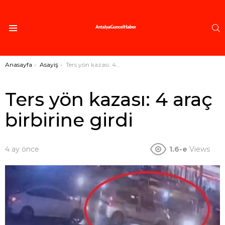
A
Menü
Buradasınız:
Anasayfa
Asayiş
Ters yön kazası: 4 araç birbirine girdi
Ters yön kazası: 4 araç
birbirine girdi
4 ay önce
1.6-e
Views