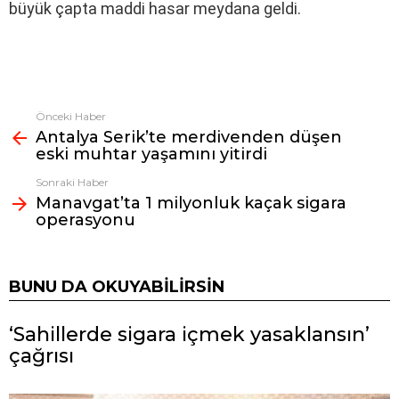
büyük çapta maddi hasar meydana geldi.
Önceki Haber
Fazlasına
Antalya Serik’te merdivenden düşen
bak
eski muhtar yaşamını yitirdi
Sonraki Haber
Manavgat’ta 1 milyonluk kaçak sigara
operasyonu
BUNU DA OKUYABILIRSIN
‘Sahillerde sigara içmek yasaklansın’
çağrısı