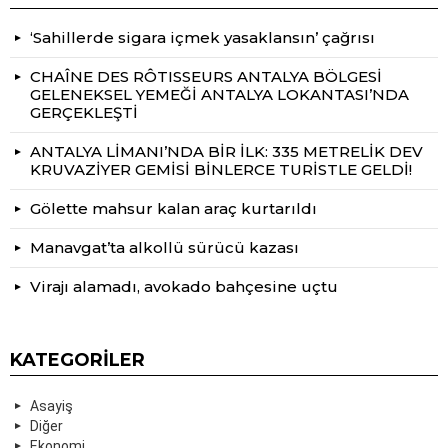
‘Sahillerde sigara içmek yasaklansın’ çağrısı
CHAÎNE DES RÔTISSEURS ANTALYA BÖLGESİ
GELENEKSEL YEMEĞİ ANTALYA LOKANTASI’NDA
GERÇEKLEŞTİ
ANTALYA LİMANI’NDA BİR İLK: 335 METRELİK DEV
KRUVAZİYER GEMİSİ BİNLERCE TURİSTLE GELDİ!
Gölette mahsur kalan araç kurtarıldı
Manavgat’ta alkollü sürücü kazası
Virajı alamadı, avokado bahçesine uçtu
KATEGORILER
Asayiş
Diğer
Ekonomi