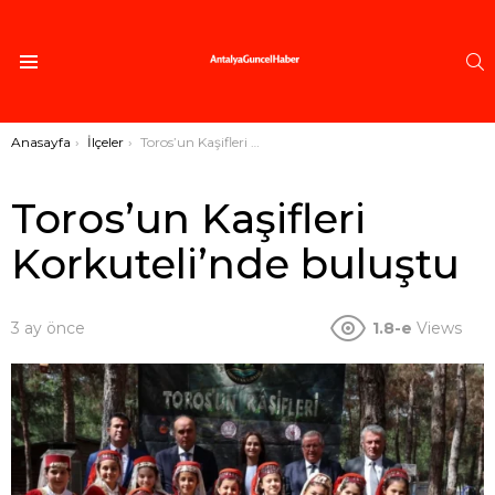
A
Menü
Buradasınız:
Anasayfa
İlçeler
Toros’un Kaşifleri Korkuteli’nde buluştu
Toros’un Kaşifleri
Korkuteli’nde buluştu
3 ay önce
1.8-e
Views