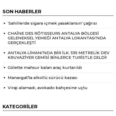
SON HABERLER
‘Sahillerde sigara içmek yasaklansın’ çağrısı
CHAÎNE DES RÔTISSEURS ANTALYA BÖLGESİ
GELENEKSEL YEMEĞİ ANTALYA LOKANTASI’NDA
GERÇEKLEŞTİ
ANTALYA LİMANI’NDA BİR İLK: 335 METRELİK DEV
KRUVAZİYER GEMİSİ BİNLERCE TURİSTLE GELDİ!
Gölette mahsur kalan araç kurtarıldı
Manavgat’ta alkollü sürücü kazası
Virajı alamadı, avokado bahçesine uçtu
KATEGORILER