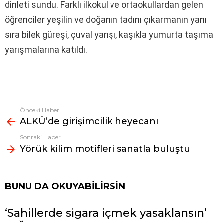
dinleti sundu. Farklı ilkokul ve ortaokullardan gelen
öğrenciler yeşilin ve doğanın tadını çıkarmanın yanı
sıra bilek güreşi, çuval yarışı, kaşıkla yumurta taşıma
yarışmalarına katıldı.
Önceki Haber
Fazlasına
ALKÜ’de girişimcilik heyecanı
bak
Sonraki Haber
Yörük kilim motifleri sanatla buluştu
BUNU DA OKUYABILIRSIN
‘Sahillerde sigara içmek yasaklansın’