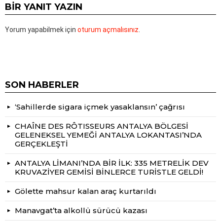
BIR YANIT YAZIN
Yorum yapabilmek için
oturum açmalısınız
.
SON HABERLER
‘Sahillerde sigara içmek yasaklansın’ çağrısı
CHAÎNE DES RÔTISSEURS ANTALYA BÖLGESİ
GELENEKSEL YEMEĞİ ANTALYA LOKANTASI’NDA
GERÇEKLEŞTİ
ANTALYA LİMANI’NDA BİR İLK: 335 METRELİK DEV
KRUVAZİYER GEMİSİ BİNLERCE TURİSTLE GELDİ!
Gölette mahsur kalan araç kurtarıldı
Manavgat’ta alkollü sürücü kazası