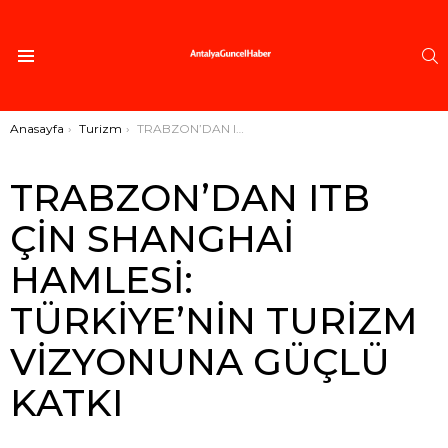
A
Menü
Buradasınız:
Anasayfa
Turizm
TRABZON’DAN ITB ÇİN SHANGHAİ HAMLESİ: TÜRKİYE’NİN TURİZM VİZYONUNA GÜÇLÜ KATKI
TRABZON’DAN ITB
ÇİN SHANGHAİ
HAMLESİ:
TÜRKİYE’NİN TURİZM
VİZYONUNA GÜÇLÜ
KATKI