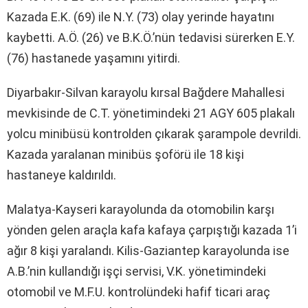
Kazada E.K. (69) ile N.Y. (73) olay yerinde hayatını
kaybetti. A.Ö. (26) ve B.K.Ö.’nün tedavisi sürerken E.Y.
(76) hastanede yaşamını yitirdi.
Diyarbakır-Silvan karayolu kırsal Bağdere Mahallesi
mevkisinde de C.T. yönetimindeki 21 AGY 605 plakalı
yolcu minibüsü kontrolden çıkarak şarampole devrildi.
Kazada yaralanan minibüs şoförü ile 18 kişi
hastaneye kaldırıldı.
Malatya-Kayseri karayolunda da otomobilin karşı
yönden gelen araçla kafa kafaya çarpıştığı kazada 1’i
ağır 8 kişi yaralandı. Kilis-Gaziantep karayolunda ise
A.B.’nin kullandığı işçi servisi, V.K. yönetimindeki
otomobil ve M.F.U. kontrolündeki hafif ticari araç