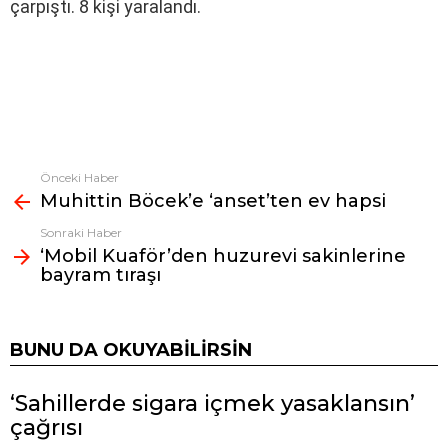
çarpıştı. 8 kişi yaralandı.
Önceki Haber
Fazlasına
Muhittin Böcek’e ‘anset’ten ev hapsi
bak
Sonraki Haber
‘Mobil Kuaför’den huzurevi sakinlerine
bayram tıraşı
BUNU DA OKUYABILIRSIN
‘Sahillerde sigara içmek yasaklansın’
çağrısı