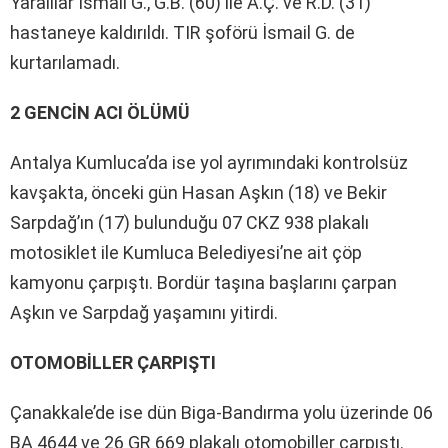
Yaralılar İsmail G., G.B. (60) ile A.Ç. ve R.D. (31)
hastaneye kaldırıldı. TIR şoförü İsmail G. de
kurtarılamadı.
2 GENCİN ACI ÖLÜMÜ
Antalya Kumluca’da ise yol ayrımındaki kontrolsüz
kavşakta, önceki gün Hasan Aşkın (18) ve Bekir
Sarpdağ’ın (17) bulunduğu 07 CKZ 938 plakalı
motosiklet ile Kumluca Belediyesi’ne ait çöp
kamyonu çarpıştı. Bordür taşına başlarını çarpan
Aşkın ve Sarpdağ yaşamını yitirdi.
OTOMOBİLLER ÇARPIŞTI
Çanakkale’de ise dün Biga-Bandırma yolu üzerinde 06
BA 4644 ve 26 GR 669 plakalı otomobiller çarpıştı.