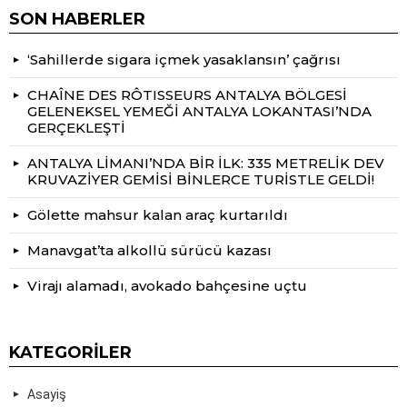
SON HABERLER
‘Sahillerde sigara içmek yasaklansın’ çağrısı
CHAÎNE DES RÔTISSEURS ANTALYA BÖLGESİ
GELENEKSEL YEMEĞİ ANTALYA LOKANTASI’NDA
GERÇEKLEŞTİ
ANTALYA LİMANI’NDA BİR İLK: 335 METRELİK DEV
KRUVAZİYER GEMİSİ BİNLERCE TURİSTLE GELDİ!
Gölette mahsur kalan araç kurtarıldı
Manavgat’ta alkollü sürücü kazası
Virajı alamadı, avokado bahçesine uçtu
KATEGORILER
Asayiş