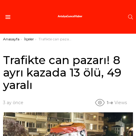
A
Menü
Buradasınız:
Anasayfa
İlçeler
Trafikte can pazarı! 8 ayrı kazada 13 ölü, 49 yaralı
Trafikte can pazarı! 8
ayrı kazada 13 ölü, 49
yaralı
3 ay önce
1-e
Views