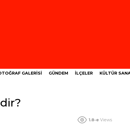
OTOĞRAF GALERISI
GÜNDEM
İLÇELER
KÜLTÜR SAN
dir?
1.8-e
Views