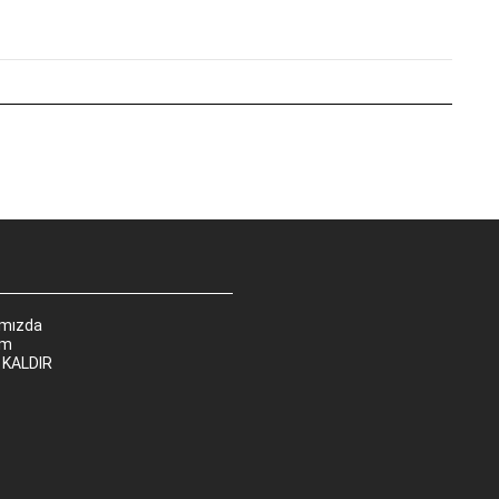
ımızda
im
 KALDIR