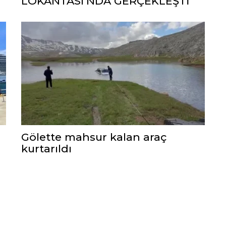
LOKANTASI’NDA GERÇEKLEŞTİ
Gölette mahsur kalan araç
kurtarıldı