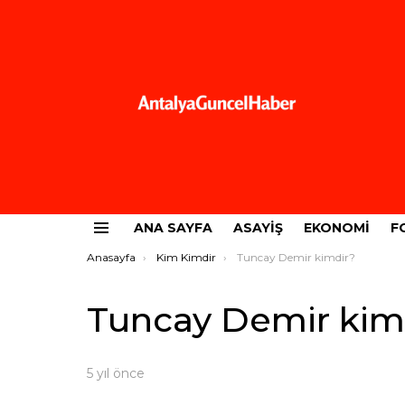
ANA SAYFA
ASAYIŞ
EKONOMI
F
Menü
Buradasınız:
Anasayfa
Kim Kimdir
Tuncay Demir kimdir?
Tuncay Demir kim
5 yıl önce