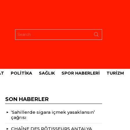
Aramak:
AT
POLITIKA
SAĞLIK
SPOR HABERLERI
TURIZM
SON HABERLER
‘Sahillerde sigara içmek yasaklansın’
çağrısı
CHAÎNE DES RÔTISSEURS ANTALYA