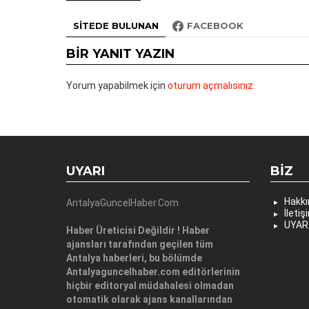
SITEDE BULUNAN
FACEBOOK
BIR YANIT YAZIN
Yorum yapabilmek için
oturum açmalısınız
.
UYARI
BIZ
Hakk
AntalyaGuncelHaber.Com
İletiş
UYAR
Haber Üreticisi Değildir ! Haber
ajansları tarafından geçilen tüm
Antalya haberleri, bu bölümde
Antalyaguncelhaber.com editörlerinin
hiçbir editoryal müdahalesi olmadan
otomatik olarak ajans kanallarından