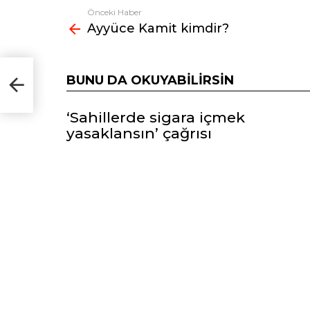
Önceki Haber
Fazlasına
Ayyüce Kamit kimdir?
bak
BUNU DA OKUYABILIRSIN
‘Sahillerde sigara içmek
yasaklansın’ çağrısı