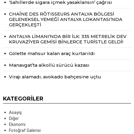
‘Sahillerde sigara içmek yasaklansın’ çağrısı
CHAÎNE DES RÔTISSEURS ANTALYA BÖLGESİ
GELENEKSEL YEMEĞİ ANTALYA LOKANTASI’NDA
GERÇEKLEŞTİ
ANTALYA LİMANI’NDA BİR İLK: 335 METRELİK DEV
KRUVAZİYER GEMİSİ BİNLERCE TURİSTLE GELDİ!
Gölette mahsur kalan araç kurtarıldı
Manavgat’ta alkollü sürücü kazası
Virajı alamadı, avokado bahçesine uçtu
KATEGORILER
Asayiş
Diğer
Ekonomi
Fotoğraf Galerisi