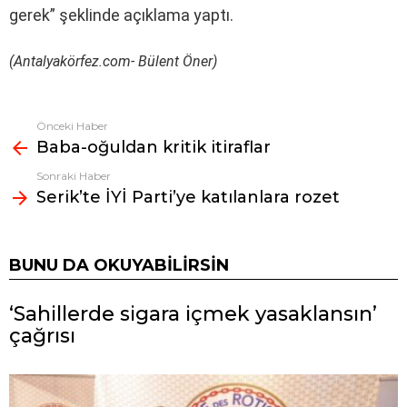
gerek” şeklinde açıklama yaptı.
(Antalyakörfez.com- Bülent Öner)
Önceki Haber
Fazlasına
Baba-oğuldan kritik itiraflar
bak
Sonraki Haber
Serik’te İYİ Parti’ye katılanlara rozet
BUNU DA OKUYABILIRSIN
‘Sahillerde sigara içmek yasaklansın’
çağrısı