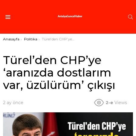
A
Menü
Buradasınız:
Anasayfa
Politika
Türel’den CHP’ye ‘aranızda dostlarım var, üzülürüm’ çıkışı
Türel’den CHP’ye
‘aranızda dostlarım
var, üzülürüm’ çıkışı
2 ay önce
2-e
Views