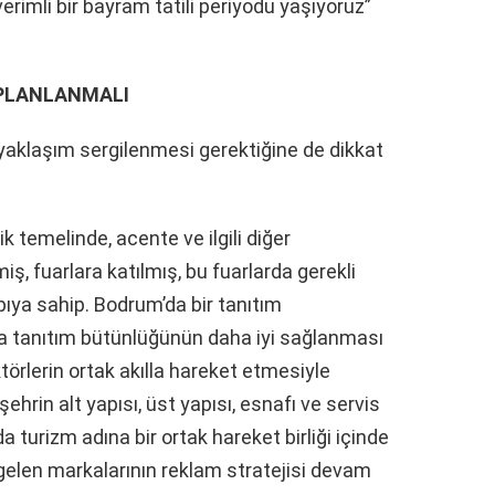
rimli bir bayram tatili periyodu yaşıyoruz”
 PLANLANMALI
yaklaşım sergilenmesi gerektiğine de dikkat
ik temelinde, acente ve ilgili diğer
ş, fuarlara katılmış, bu fuarlarda gerekli
pıya sahip. Bodrum’da bir tanıtım
a tanıtım bütünlüğünün daha iyi sağlanması
örlerin ortak akılla hareket etmesiyle
hrin alt yapısı, üst yapısı, esnafı ve servis
a turizm adına bir ortak hareket birliği içinde
elen markalarının reklam stratejisi devam