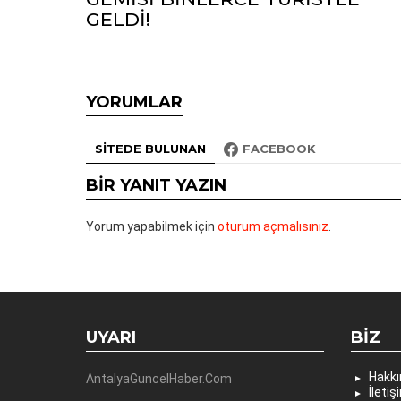
GELDİ!
YORUMLAR
SITEDE BULUNAN
FACEBOOK
BIR YANIT YAZIN
Yorum yapabilmek için
oturum açmalısınız
.
UYARI
BIZ
Hakk
AntalyaGuncelHaber.Com
İletiş