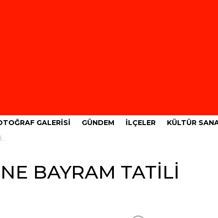
OTOĞRAF GALERISI
GÜNDEM
İLÇELER
KÜLTÜR SAN
İ
NE BAYRAM TATİLİ