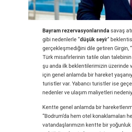
Bayram rezervasyonlarında
savaş at
gibi nedenlerle “
düşük seyi
r” beklent
gerçekleşmediğini dile getiren Girgin,
Türk misafirlerinin tatile olan talebinin
şu anda ilk beklentilerimizin üzerinde
için genel anlamda bir hareket yaşanıyo
turistler var. Yabancı turistler ise g
nedenler ve ulaşım maliyetleri nedeni
Kentte genel anlamda bir hareketlenme
“Bodrum’da hem otel konaklamaları he
vatandaşlarımızın kentte bir yoğunluk 