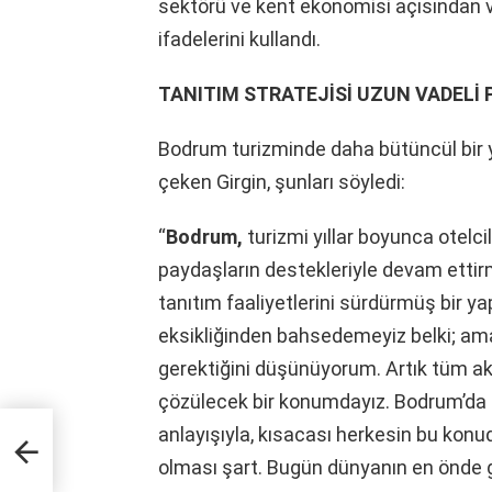
sektörü ve kent ekonomisi açısından ve
ifadelerini kullandı.
TANITIM STRATEJİSİ UZUN VADELİ
Bodrum turizminde daha bütüncül bir 
çeken Girgin, şunları söyledi:
“
Bodrum,
turizmi yıllar boyunca otelcil
paydaşların destekleriyle devam ettirmi
tanıtım faaliyetlerini sürdürmüş bir ya
eksikliğinden bahsedemeyiz belki; am
gerektiğini düşünüyorum. Artık tüm akt
çözülecek bir konumdayız. Bodrum’da şe
anlayışıyla, kısacası herkesin bu konud
sıkı
olması şart. Bugün dünyanın en önde g