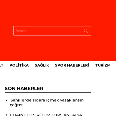
Aramak:
AT
POLITIKA
SAĞLIK
SPOR HABERLERI
TURIZM
SON HABERLER
‘Sahillerde sigara içmek yasaklansın’
çağrısı
CHAÎNE DES RÔTISSEURS ANTALYA