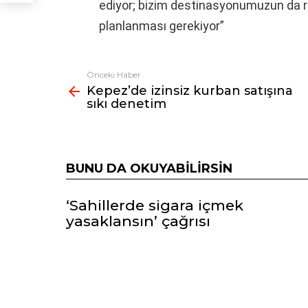
ediyor; bizim destinasyonumuzun da re
planlanması gerekiyor”
Önceki Haber
Fazlasına
Kepez’de izinsiz kurban satışına
bak
sıkı denetim
BUNU DA OKUYABILIRSIN
‘Sahillerde sigara içmek
yasaklansın’ çağrısı