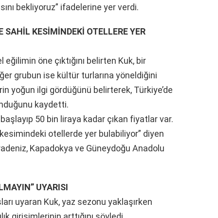
ını bekliyoruz” ifadelerine yer verdi.
 SAHİL KESİMİNDEKİ OTELLERE YER
 eğilimin öne çıktığını belirten Kuk, bir
diğer grubun ise kültür turlarına yöneldiğini
rin yoğun ilgi gördüğünü belirterek, Türkiye’de
unduğunu kaydetti.
 başlayıp 50 bin liraya kadar çıkan fiyatlar var.
esimindeki otellerde yer bulabiliyor” diyen
Karadeniz, Kapadokya ve Güneydoğu Anadolu
LMAYIN” UYARISI
şları uyaran Kuk, yaz sezonu yaklaşırken
ık girişimlerinin arttığını söyledi.