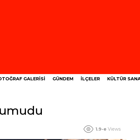
OTOĞRAF GALERISI
GÜNDEM
İLÇELER
KÜLTÜR SAN
 umudu
1.9-e
Views