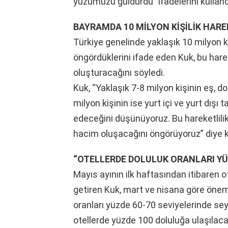
yüzümüzü güldürdü” ifadelerini kulland
BAYRAMDA 10 MİLYON KİŞİLİK HARE
Türkiye genelinde yaklaşık 10 milyon
öngördüklerini ifade eden Kuk, bu hare
oluşturacağını söyledi.
Kuk, “Yaklaşık 7-8 milyon kişinin eş, do
milyon kişinin ise yurt içi ve yurt dışı 
edeceğini düşünüyoruz. Bu hareketlilik
hacim oluşacağını öngörüyoruz” diye 
“OTELLERDE DOLULUK ORANLARI YÜ
Mayıs ayının ilk haftasından itibaren ot
getiren Kuk, mart ve nisana göre öneml
oranları yüzde 60-70 seviyelerinde sey
otellerde yüzde 100 doluluğa ulaşılac