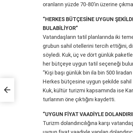
oranların yüzde 70-80’in üzerine çıkmas
“HERKES BÜTÇESİNE UYGUN ŞEKİLDE
BULABİLİYOR”
Vatandaşların tatil planlarında iki temel
grubun sahil otellerini tercih ettiğini, 
söyledi. Kuk, üç ve dört günlük paketle
her bütçeye uygun tatil seçeneği bul
“Kişi başı günlük bin ila bin 500 liradan
Herkes bütçesine uygun şekilde sahil k
Kuk, kültür turizmi kapsamında ise 
turlarının öne çıktığını kaydetti.
“UYGUN FİYAT VAADİYLE DOLANDIRI
Turizm dolandırıcılığına karşı vatanda
uygun fiyat vaadiyle yapılan dolandırıcıl