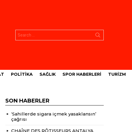
Aramak:
AT
POLITIKA
SAĞLIK
SPOR HABERLERI
TURIZM
SON HABERLER
‘Sahillerde sigara içmek yasaklansın’
çağrısı
CHAÎNE DES RÔTISSEURS ANTALYA