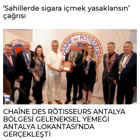
‘Sahillerde sigara içmek yasaklansın’
çağrısı
CHAÎNE DES RÔTISSEURS ANTALYA
BÖLGESİ GELENEKSEL YEMEĞİ
ANTALYA LOKANTASI’NDA
GERÇEKLEŞTİ