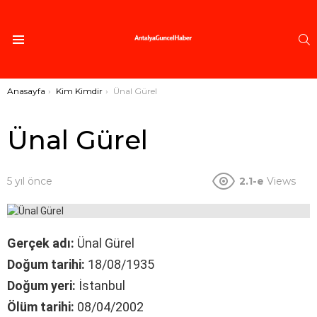
A
Menü
Buradasınız:
Anasayfa
Kim Kimdir
Ünal Gürel
Ünal Gürel
5 yıl önce
2.1-e
Views
Gerçek adı:
Ünal Gürel
Doğum tarihi:
18/08/1935
Doğum yeri:
İstanbul
Ölüm tarihi:
08/04/2002