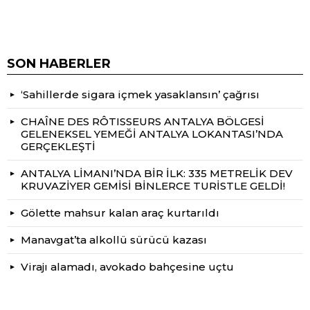
SON HABERLER
‘Sahillerde sigara içmek yasaklansın’ çağrısı
CHAÎNE DES RÔTISSEURS ANTALYA BÖLGESİ
GELENEKSEL YEMEĞİ ANTALYA LOKANTASI’NDA
GERÇEKLEŞTİ
ANTALYA LİMANI’NDA BİR İLK: 335 METRELİK DEV
KRUVAZİYER GEMİSİ BİNLERCE TURİSTLE GELDİ!
Gölette mahsur kalan araç kurtarıldı
Manavgat’ta alkollü sürücü kazası
Virajı alamadı, avokado bahçesine uçtu