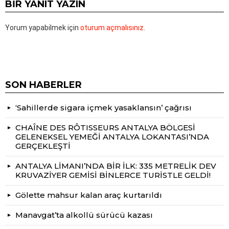
BIR YANIT YAZIN
Yorum yapabilmek için
oturum açmalısınız
.
SON HABERLER
‘Sahillerde sigara içmek yasaklansın’ çağrısı
CHAÎNE DES RÔTISSEURS ANTALYA BÖLGESİ
GELENEKSEL YEMEĞİ ANTALYA LOKANTASI’NDA
GERÇEKLEŞTİ
ANTALYA LİMANI’NDA BİR İLK: 335 METRELİK DEV
KRUVAZİYER GEMİSİ BİNLERCE TURİSTLE GELDİ!
Gölette mahsur kalan araç kurtarıldı
Manavgat’ta alkollü sürücü kazası