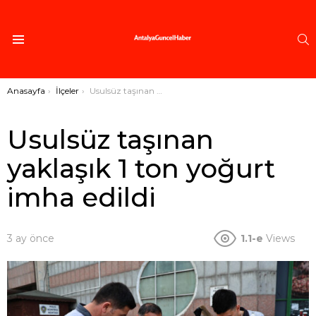
A
Menü
Buradasınız:
Anasayfa
İlçeler
Usulsüz taşınan yaklaşık 1 ton yoğurt imha edildi
Usulsüz taşınan
yaklaşık 1 ton yoğurt
imha edildi
3 ay önce
1.1-e
Views