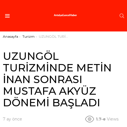
A
Menü
Buradasınız:
Anasayfa
Turizm
UZUNGÖL TURİZMİNDE METİN İNAN SONRASI MUSTAFA AKYÜZ DÖNEMİ BAŞLADI
UZUNGÖL
TURİZMİNDE METİN
İNAN SONRASI
MUSTAFA AKYÜZ
DÖNEMİ BAŞLADI
7 ay önce
1.7-e
Views