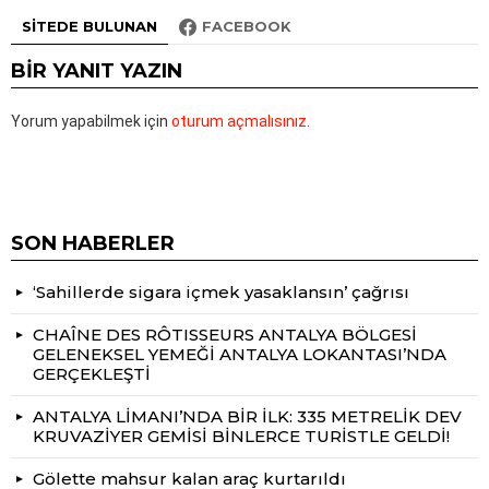
SITEDE BULUNAN
FACEBOOK
BIR YANIT YAZIN
Yorum yapabilmek için
oturum açmalısınız
.
SON HABERLER
‘Sahillerde sigara içmek yasaklansın’ çağrısı
CHAÎNE DES RÔTISSEURS ANTALYA BÖLGESİ
GELENEKSEL YEMEĞİ ANTALYA LOKANTASI’NDA
GERÇEKLEŞTİ
ANTALYA LİMANI’NDA BİR İLK: 335 METRELİK DEV
KRUVAZİYER GEMİSİ BİNLERCE TURİSTLE GELDİ!
Gölette mahsur kalan araç kurtarıldı