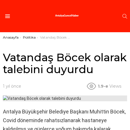
A
Menü
Buradasınız:
Anasayfa
Politika
Vatandaş Böcek olarak talebini duyurdu
Vatandaş Böcek olarak
talebini duyurdu
1 yıl önce
1.9-e
Views
Antalya Büyükşehir Belediye Başkanı Muhittin Böcek,
Covid döneminde rahatsızlanarak hastaneye
kaldırılmış ve günlerce yoğum bakımda kalarak