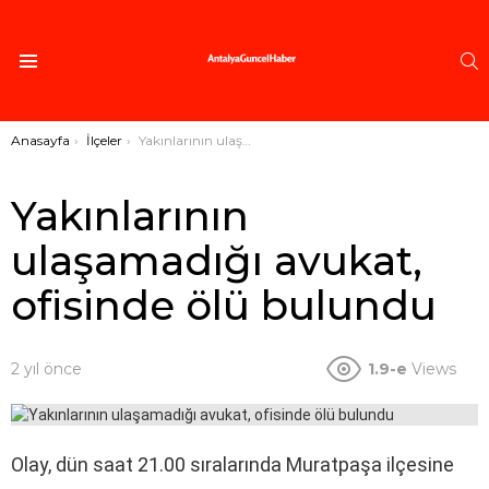
A
Menü
Buradasınız:
Anasayfa
İlçeler
Yakınlarının ulaşamadığı avukat, ofisinde ölü bulundu
Yakınlarının
ulaşamadığı avukat,
ofisinde ölü bulundu
2 yıl önce
1.9-e
Views
Olay, dün saat 21.00 sıralarında Muratpaşa ilçesine