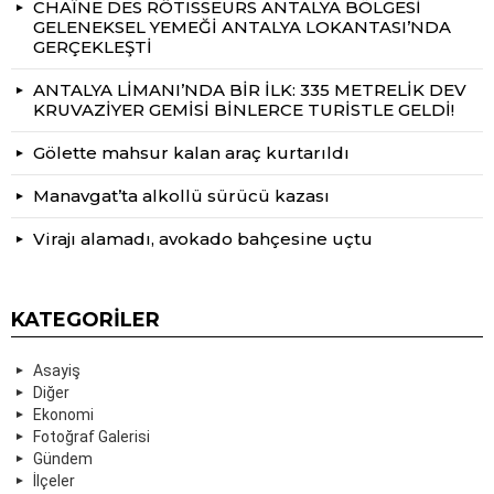
CHAÎNE DES RÔTISSEURS ANTALYA BÖLGESİ
GELENEKSEL YEMEĞİ ANTALYA LOKANTASI’NDA
GERÇEKLEŞTİ
ANTALYA LİMANI’NDA BİR İLK: 335 METRELİK DEV
KRUVAZİYER GEMİSİ BİNLERCE TURİSTLE GELDİ!
Gölette mahsur kalan araç kurtarıldı
Manavgat’ta alkollü sürücü kazası
Virajı alamadı, avokado bahçesine uçtu
KATEGORILER
Asayiş
Diğer
Ekonomi
Fotoğraf Galerisi
Gündem
İlçeler