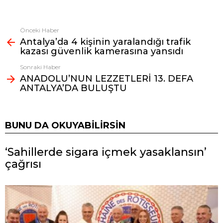
Önceki Haber
Fazlasına
Antalya’da 4 kişinin yaralandığı trafik
bak
kazası güvenlik kamerasına yansıdı
Sonraki Haber
ANADOLU’NUN LEZZETLERİ 13. DEFA
ANTALYA’DA BULUŞTU
BUNU DA OKUYABILIRSIN
‘Sahillerde sigara içmek yasaklansın’
çağrısı