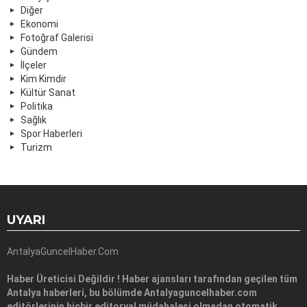
Diğer
Ekonomi
Fotoğraf Galerisi
Gündem
İlçeler
Kim Kimdir
Kültür Sanat
Politika
Sağlık
Spor Haberleri
Turizm
UYARI
AntalyaGuncelHaber.Com
Haber Üreticisi Değildir ! Haber ajansları tarafından geçilen tüm
Antalya haberleri, bu bölümde Antalyaguncelhaber.com
editörlerinin hiçbir editoryal müdahalesi olmadan otomatik