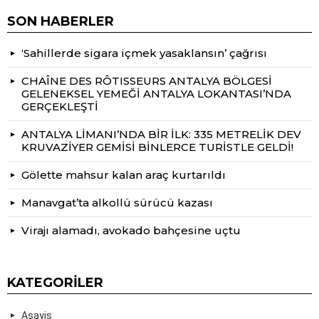
SON HABERLER
‘Sahillerde sigara içmek yasaklansın’ çağrısı
CHAÎNE DES RÔTISSEURS ANTALYA BÖLGESİ
GELENEKSEL YEMEĞİ ANTALYA LOKANTASI’NDA
GERÇEKLEŞTİ
ANTALYA LİMANI’NDA BİR İLK: 335 METRELİK DEV
KRUVAZİYER GEMİSİ BİNLERCE TURİSTLE GELDİ!
Gölette mahsur kalan araç kurtarıldı
Manavgat’ta alkollü sürücü kazası
Virajı alamadı, avokado bahçesine uçtu
KATEGORILER
Asayiş