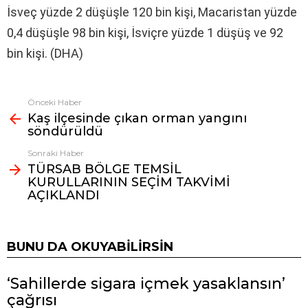
İsveç yüzde 2 düşüşle 120 bin kişi, Macaristan yüzde
0,4 düşüşle 98 bin kişi, İsviçre yüzde 1 düşüş ve 92
bin kişi. (DHA)
Önceki Haber
Fazlasına
Kaş ilçesinde çıkan orman yangını
bak
söndürüldü
Sonraki Haber
TÜRSAB BÖLGE TEMSİL
KURULLARININ SEÇİM TAKVİMİ
AÇIKLANDI
BUNU DA OKUYABILIRSIN
‘Sahillerde sigara içmek yasaklansın’
çağrısı