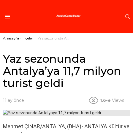
A
Menü
Buradasınız:
Anasayfa
İlçeler
Yaz sezonunda Antalya’ya 11,7 milyon turist geldi
Yaz sezonunda
Antalya’ya 11,7 milyon
turist geldi
11 ay önce
1.6-e
Views
Mehmet ÇINAR/ANTALYA, (DHA)- ANTALYA Kültür ve