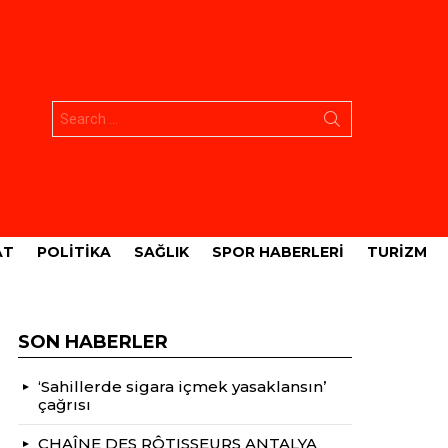
Aramak:
AT
POLITIKA
SAĞLIK
SPOR HABERLERI
TURIZM
SON HABERLER
‘Sahillerde sigara içmek yasaklansın’
çağrısı
CHAÎNE DES RÔTISSEURS ANTALYA