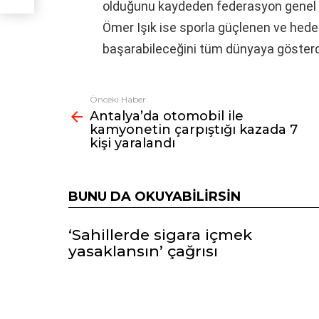
olduğunu kaydeden federasyon genel 
Ömer Işık ise sporla güçlenen ve hedefl
başarabileceğini tüm dünyaya gösterdikl
Önceki Haber
Fazlasına
Antalya’da otomobil ile
bak
kamyonetin çarpıştığı kazada 7
kişi yaralandı
BUNU DA OKUYABILIRSIN
‘Sahillerde sigara içmek
yasaklansın’ çağrısı