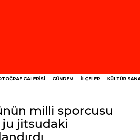
OTOĞRAF GALERISI
GÜNDEM
İLÇELER
KÜLTÜR SAN
ünün milli sporcusu
u jitsudaki
andırdı