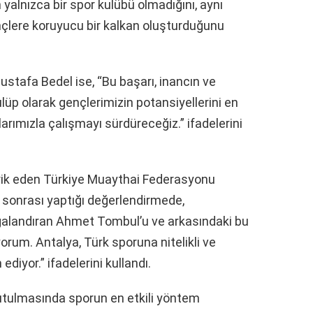
alnızca bir spor kulübü olmadığını, aynı
çlere koruyucu bir kalkan oluşturduğunu
stafa Bedel ise, “Bu başarı, inancın ve
üp olarak gençlerimizin potansiyellerini en
rımızla çalışmayı sürdüreceğiz.” ifadelerini
brik eden Türkiye Muaythai Federasyonu
 sonrası yaptığı değerlendirmede,
lgalandıran Ahmet Tombul’u ve arkasındaki bu
orum. Antalya, Türk sporuna nitelikli ve
iyor.” ifadelerini kullandı.
tutulmasında sporun en etkili yöntem