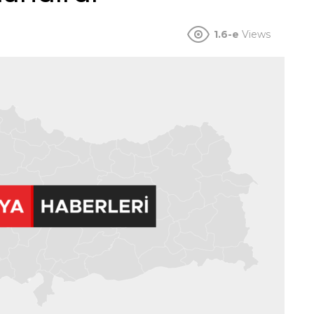
1.6-e
Views