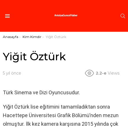
A
Menü
Buradasınız:
Anasayfa
Kim Kimdir
Yiğit Öztürk
Yiğit Öztürk
5 yıl önce
2.2-e
Views
Türk Sinema ve Dizi Oyuncusudur.
Yiğit Öztürk lise eğitimini tamamladıktan sonra
Hacettepe Üniversitesi Grafik Bölümü’nden mezun
olmuştur. İlk kez kamera karşısına 2015 yılında çok