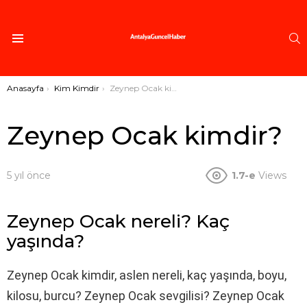
A
Menü
Buradasınız:
Anasayfa
Kim Kimdir
Zeynep Ocak kimdir?
Zeynep Ocak kimdir?
5 yıl önce
1.7-e
Views
Zeynep Ocak nereli? Kaç
yaşında?
Zeynep Ocak kimdir, aslen nereli, kaç yaşında, boyu,
kilosu, burcu? Zeynep Ocak sevgilisi? Zeynep Ocak