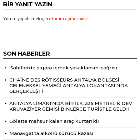
BIR YANIT YAZIN
Yorum yapabilmek için
oturum açmalısınız
.
SON HABERLER
‘Sahillerde sigara içmek yasaklansın’ çağrısı
CHAÎNE DES RÔTISSEURS ANTALYA BÖLGESİ
GELENEKSEL YEMEĞİ ANTALYA LOKANTASI’NDA
GERÇEKLEŞTİ
ANTALYA LİMANI’NDA BİR İLK: 335 METRELİK DEV
KRUVAZİYER GEMİSİ BİNLERCE TURİSTLE GELDİ!
Gölette mahsur kalan araç kurtarıldı
Manavgat’ta alkollü sürücü kazası