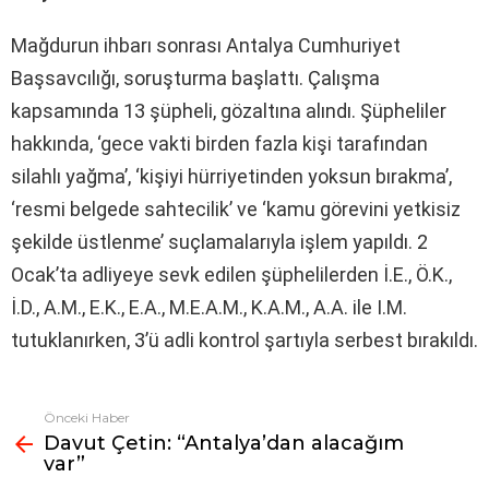
Mağdurun ihbarı sonrası Antalya Cumhuriyet
Başsavcılığı, soruşturma başlattı. Çalışma
kapsamında 13 şüpheli, gözaltına alındı. Şüpheliler
hakkında, ‘gece vakti birden fazla kişi tarafından
silahlı yağma’, ‘kişiyi hürriyetinden yoksun bırakma’,
‘resmi belgede sahtecilik’ ve ‘kamu görevini yetkisiz
şekilde üstlenme’ suçlamalarıyla işlem yapıldı. 2
Ocak’ta adliyeye sevk edilen şüphelilerden İ.E., Ö.K.,
İ.D., A.M., E.K., E.A., M.E.A.M., K.A.M., A.A. ile I.M.
tutuklanırken, 3’ü adli kontrol şartıyla serbest bırakıldı.
Önceki Haber
Fazlasına
Davut Çetin: “Antalya’dan alacağım
bak
var”