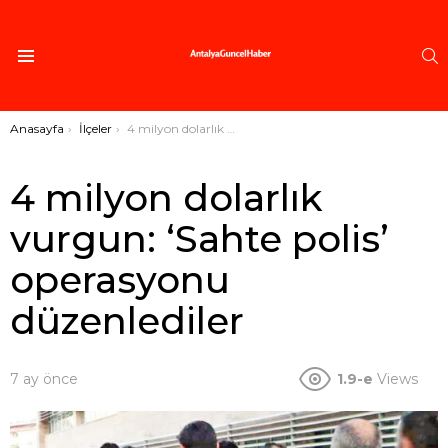
A
Menü
Buradasınız:
Anasayfa
İlçeler
4 milyon dolarlık vurgun: ‘Sahte polis’ operasyonu düzenlediler
4 milyon dolarlık
vurgun: ‘Sahte polis’
operasyonu
düzenlediler
7 ay önce
1.9-e
Views