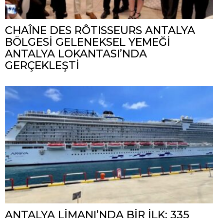
CHAÎNE DES RÔTISSEURS ANTALYA
BÖLGESİ GELENEKSEL YEMEĞİ
ANTALYA LOKANTASI’NDA
GERÇEKLEŞTİ
ANTALYA LİMANI’NDA BİR İLK: 335