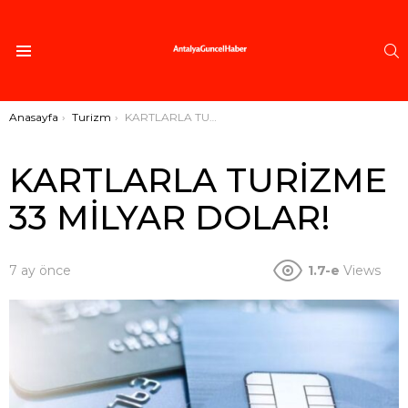
A
Menü
Buradasınız:
Anasayfa
Turizm
KARTLARLA TURİZME 33 MİLYAR DOLAR!
KARTLARLA TURİZME
33 MİLYAR DOLAR!
7 ay önce
1.7-e
Views