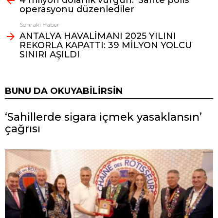
4 milyon dolarlık vurgun: ‘Sahte polis’
operasyonu düzenlediler
Sonraki Haber
ANTALYA HAVALİMANI 2025 YILINI
REKORLA KAPATTI: 39 MİLYON YOLCU
SINIRI AŞILDI
BUNU DA OKUYABILIRSIN
‘Sahillerde sigara içmek yasaklansın’
çağrısı