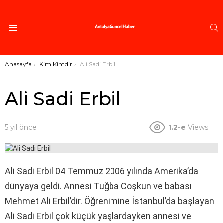
A
Menü
Buradasınız:
Anasayfa
Kim Kimdir
Ali Sadi Erbil
Ali Sadi Erbil
5 yıl önce
1.2-e
Views
Ali Sadi Erbil 04 Temmuz 2006 yılında Amerika’da
dünyaya geldi. Annesi Tuğba Coşkun ve babası
Mehmet Ali Erbil’dir. Öğrenimine İstanbul’da başlayan
Ali Sadi Erbil çok küçük yaşlardayken annesi ve