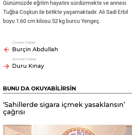
Günümüzde eğitim hayatını sürdürmekte ve annesi
Tuğba Coşkun ile birlikte yaşamaktadır. Ali Sadi Erbil
boyu 1.60 cm kilosu 52 kg burcu Yengeç.
Önceki Haber
Fazlasına
Burçin Abdullah
bak
Sonraki Haber
Duru Kınay
BUNU DA OKUYABILIRSIN
‘Sahillerde sigara içmek yasaklansın’
çağrısı