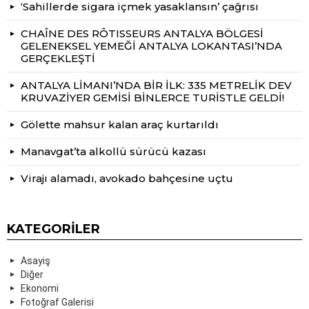
‘Sahillerde sigara içmek yasaklansın’ çağrısı
CHAÎNE DES RÔTISSEURS ANTALYA BÖLGESİ
GELENEKSEL YEMEĞİ ANTALYA LOKANTASI’NDA
GERÇEKLEŞTİ
ANTALYA LİMANI’NDA BİR İLK: 335 METRELİK DEV
KRUVAZİYER GEMİSİ BİNLERCE TURİSTLE GELDİ!
Gölette mahsur kalan araç kurtarıldı
Manavgat’ta alkollü sürücü kazası
Virajı alamadı, avokado bahçesine uçtu
KATEGORILER
Asayiş
Diğer
Ekonomi
Fotoğraf Galerisi